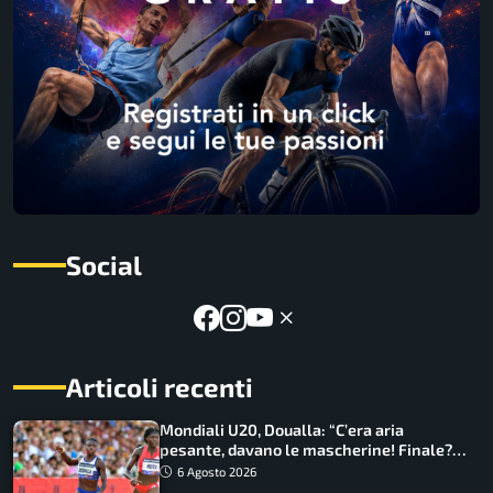
Social
Articoli recenti
Mondiali U20, Doualla: “C’era aria
pesante, davano le mascherine! Finale?
Non ho nulla da perdere”
6 Agosto 2026