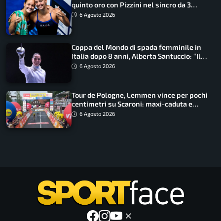
quinto oro con Pizzini nel sincro da 3
metri
6 Agosto 2026
Coppa del Mondo di spada femminile in
Italia dopo 8 anni, Alberta Santuccio: “Il
lavoro dà sempre i suoi frutti”
6 Agosto 2026
Tour de Pologne, Lemmen vince per pochi
centimetri su Scaroni: maxi-caduta e
tappa accorciata
6 Agosto 2026