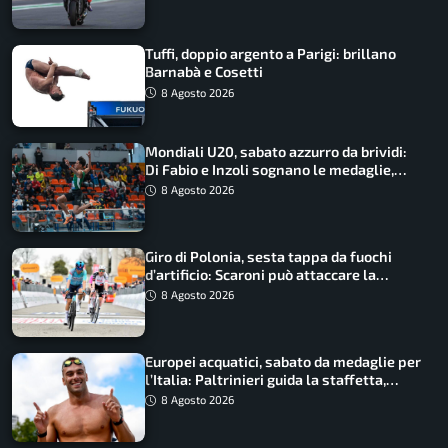
Tuffi, doppio argento a Parigi: brillano
Barnabà e Cosetti
8 Agosto 2026
Mondiali U20, sabato azzurro da brividi:
Di Fabio e Inzoli sognano le medaglie,
Castellani e Succo in finale
8 Agosto 2026
Giro di Polonia, sesta tappa da fuochi
d’artificio: Scaroni può attaccare la
maglia di Lemmen
8 Agosto 2026
Europei acquatici, sabato da medaglie per
l’Italia: Paltrinieri guida la staffetta,
Barnabà sogna l’oro dalle grandi altezze
8 Agosto 2026