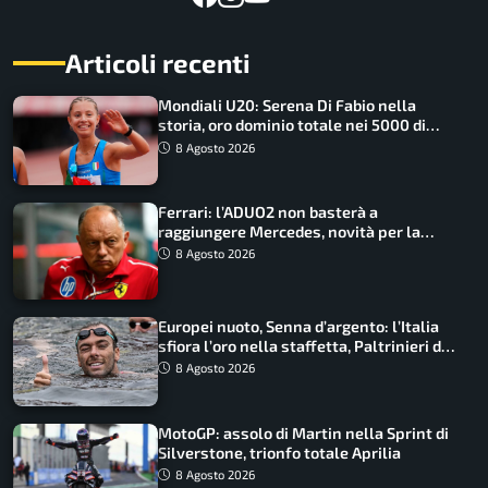
Articoli recenti
Mondiali U20: Serena Di Fabio nella
storia, oro dominio totale nei 5000 di
marcia
8 Agosto 2026
Ferrari: l’ADUO2 non basterà a
raggiungere Mercedes, novità per la
Macarena
8 Agosto 2026
Europei nuoto, Senna d’argento: l’Italia
sfiora l’oro nella staffetta, Paltrinieri da
urlo, il bilancio azzurro
8 Agosto 2026
MotoGP: assolo di Martin nella Sprint di
Silverstone, trionfo totale Aprilia
8 Agosto 2026