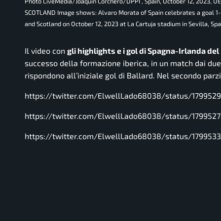
Photo LiveMedia/Joaquin Corchero/DPPI , Spain, October 12, 2023,
SCOTLAND Image shows: Alvaro Morata of Spain celebrates a goal 1-
and Scotland on October 12, 2023 at La Cartuja stadium in Sevilla, Sp
Il video con
gli highlights e i gol di Spagna-Irlanda de
successo della formazione iberica, in un match dai due 
rispondono all’iniziale gol di Ballard. Nel secondo par
https://twitter.com/ElwellLado68038/status/17995
https://twitter.com/ElwellLado68038/status/17995
https://twitter.com/ElwellLado68038/status/17995