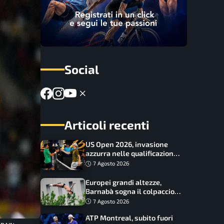
Social
Articoli recenti
US Open 2026, invasione
azzurra nelle qualificazioni:
17 italiani a caccia del main
7 Agosto 2026
draw
Europei grandi altezze,
Barnabà sogna il colpaccio:
è leader a metà gara, Baraldi
7 Agosto 2026
ancora in corsa
ATP Montreal, subito fuori