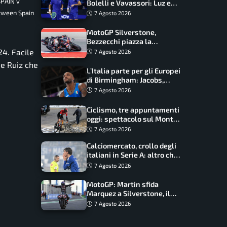
SPAIN v
Bolelli e Vavassori: Luz e
Matos fermano gli azzurri
etween Spain
7 Agosto 2026
MotoGP Silverstone,
Bezzecchi piazza la
zampata: Aprilia domina,
24. Facile
7 Agosto 2026
Bagnaia costretto al Q1
 e Ruiz che
L’Italia parte per gli Europei
di Birmingham: Jacobs,
Tamberi e Battocletti
7 Agosto 2026
guidano una spedizione
record
Ciclismo, tre appuntamenti
oggi: spettacolo sul Mont
Ventoux, orari e come
7 Agosto 2026
vederli
Calciomercato, crollo degli
italiani in Serie A: altro che
svolta dopo il Mondiale
7 Agosto 2026
MotoGP: Martin sfida
Marquez a Silverstone, il
programma e gli orari
7 Agosto 2026