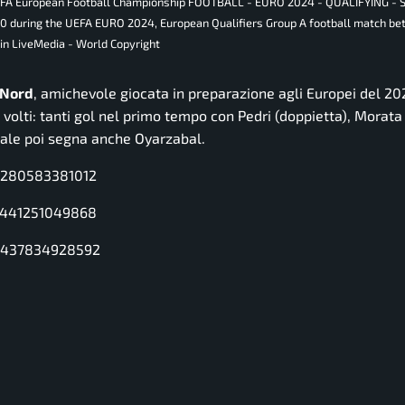
 UEFA European Football Championship FOOTBALL - EURO 2024 - QUALIFYING - 
0 during the UEFA EURO 2024, European Qualifiers Group A football match b
ain LiveMedia - World Copyright
l Nord
, amichevole giocata in preparazione agli Europei del 20
volti: tanti gol nel primo tempo con Pedri (doppietta), Morata
ziale poi segna anche Oyarzabal.
29280583381012
27441251049868
33437834928592