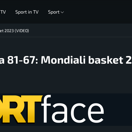
 TV
Sport in TV
Sport
ket 2023 (VIDEO)
la 81-67: Mondiali basket 