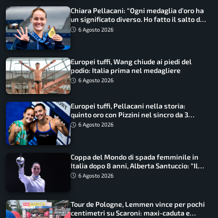
Chiara Pellacani: “Ogni medaglia d’oro ha
un significato diverso. Ho fatto il salto di
qualità”
6 Agosto 2026
Europei tuffi, Wang chiude ai piedi del
podio: Italia prima nel medagliere
6 Agosto 2026
Europei tuffi, Pellacani nella storia:
quinto oro con Pizzini nel sincro da 3
metri
6 Agosto 2026
Coppa del Mondo di spada femminile in
Italia dopo 8 anni, Alberta Santuccio: “Il
lavoro dà sempre i suoi frutti”
6 Agosto 2026
Tour de Pologne, Lemmen vince per pochi
centimetri su Scaroni: maxi-caduta e