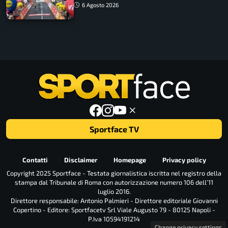
tappa accorciata
6 Agosto 2026
Sportface TV
Contatti
Disclaimer
Homepage
Privacy policy
Copyright 2025 Sportface - Testata giornalistica iscritta nel registro della
stampa dal Tribunale di Roma con autorizzazione numero 106 dell’11
luglio 2016.
Direttore responsabile: Antonio Palmieri - Direttore editoriale Giovanni
Copertino - Editore: Sportfacetv Srl Viale Augusto 79 - 80125 Napoli -
P.Iva 10594191214
Change privacy settings