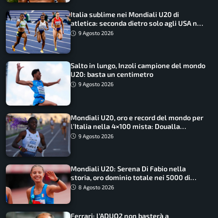
Italia sublime nei Mondiali U20 di
atletica: seconda dietro solo agli USA nel
medagliere
9 Agosto 2026
Salto in lungo, Inzoli campione del mondo
U20: basta un centimetro
9 Agosto 2026
Mondiali U20, oro e record del mondo per
l’Italia nella 4×100 mista: Doualla
straordinaria
9 Agosto 2026
Mondiali U20: Serena Di Fabio nella
storia, oro dominio totale nei 5000 di
marcia
8 Agosto 2026
Ferrari: l’ADUO2 non basterà a