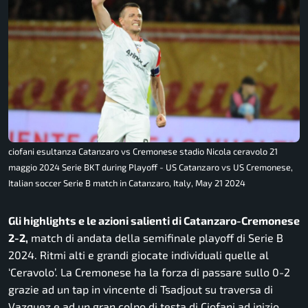
ciofani esultanza Catanzaro vs Cremonese stadio Nicola ceravolo 21
maggio 2024 Serie BKT during Playoff - US Catanzaro vs US Cremonese,
Italian soccer Serie B match in Catanzaro, Italy, May 21 2024
Gli highlights e le azioni salienti di Catanzaro-Cremonese
2-2,
match di andata della semifinale playoff di Serie B
2024. Ritmi alti e grandi giocate individuali quelle al
‘Ceravolo’. La Cremonese ha la forza di passare sullo 0-2
grazie ad un tap in vincente di Tsadjout su traversa di
Vazquez e ad un gran colpo di testa di Ciofani ad inizio