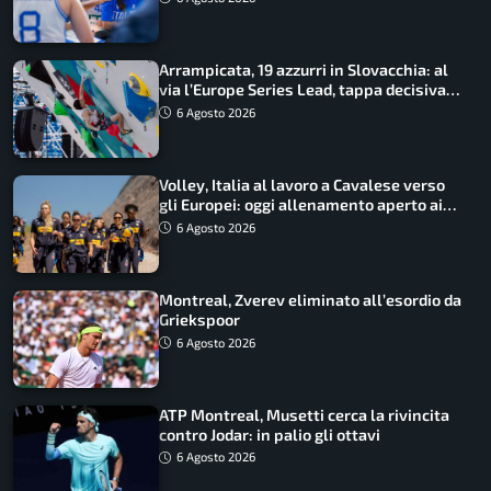
Arrampicata, 19 azzurri in Slovacchia: al
via l’Europe Series Lead, tappa decisiva
per la Speed
6 Agosto 2026
Volley, Italia al lavoro a Cavalese verso
gli Europei: oggi allenamento aperto ai
tifosi
6 Agosto 2026
Montreal, Zverev eliminato all’esordio da
Griekspoor
6 Agosto 2026
ATP Montreal, Musetti cerca la rivincita
contro Jodar: in palio gli ottavi
6 Agosto 2026