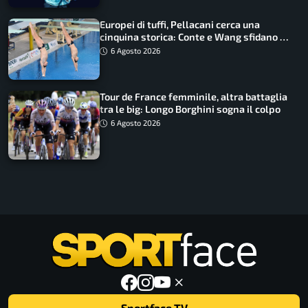
Europei di tuffi, Pellacani cerca una
cinquina storica: Conte e Wang sfidano la
piattaforma
6 Agosto 2026
Tour de France femminile, altra battaglia
tra le big: Longo Borghini sogna il colpo
6 Agosto 2026
Sportface TV