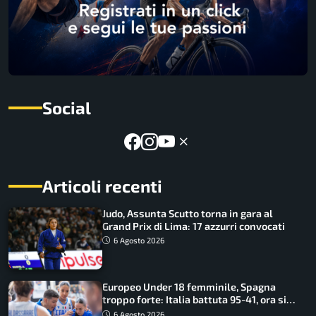
Social
Articoli recenti
Judo, Assunta Scutto torna in gara al
Grand Prix di Lima: 17 azzurri convocati
6 Agosto 2026
Europeo Under 18 femminile, Spagna
troppo forte: Italia battuta 95-41, ora si
gioca il Mondiale
6 Agosto 2026