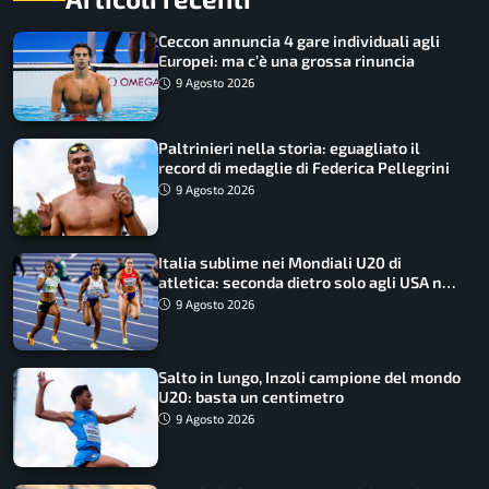
Ceccon annuncia 4 gare individuali agli
Europei: ma c’è una grossa rinuncia
9 Agosto 2026
Paltrinieri nella storia: eguagliato il
record di medaglie di Federica Pellegrini
9 Agosto 2026
Italia sublime nei Mondiali U20 di
atletica: seconda dietro solo agli USA nel
medagliere
9 Agosto 2026
Salto in lungo, Inzoli campione del mondo
U20: basta un centimetro
9 Agosto 2026