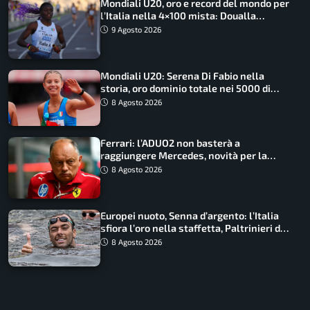
Mondiali U20, oro e record del mondo per
l’Italia nella 4×100 mista: Doualla
straordinaria
9 Agosto 2026
Mondiali U20: Serena Di Fabio nella
storia, oro dominio totale nei 5000 di
marcia
8 Agosto 2026
Ferrari: l’ADUO2 non basterà a
raggiungere Mercedes, novità per la
Macarena
8 Agosto 2026
Europei nuoto, Senna d’argento: l’Italia
sfiora l’oro nella staffetta, Paltrinieri da
urlo, il bilancio azzurro
8 Agosto 2026