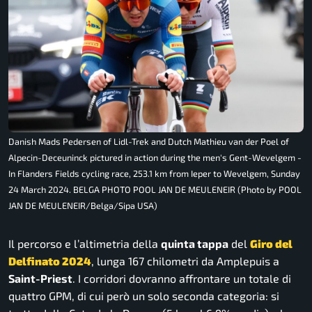
Danish Mads Pedersen of Lidl-Trek and Dutch Mathieu van der Poel of
Alpecin-Deceuninck pictured in action during the men's Gent-Wevelgem -
In Flanders Fields cycling race, 253.1 km from Ieper to Wevelgem, Sunday
24 March 2024. BELGA PHOTO POOL JAN DE MEULENEIR (Photo by POOL
JAN DE MEULENEIR/Belga/Sipa USA)
Il percorso e l’altimetria della
quinta tappa
del
Giro del
Delfinato 2024
, lunga 167 chilometri da Amplepuis a
Saint-Priest
. I corridori dovranno affrontare un totale di
quattro GPM, di cui però un solo seconda categoria: si