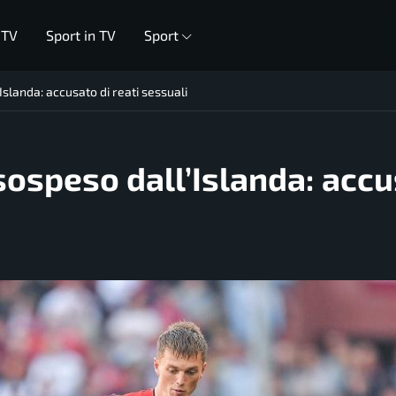
 TV
Sport in TV
Sport
landa: accusato di reati sessuali
speso dall’Islanda: accu