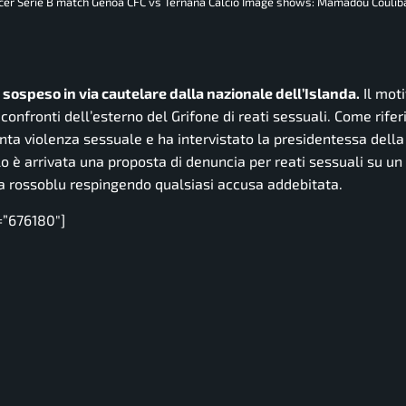
occer Serie B match Genoa CFC vs Ternana Calcio Image shows: Mamadou Coulib
ospeso in via cautelare dalla nazionale dell’Islanda.
Il moti
confronti dell’esterno del Grifone di reati sessuali. Come rifer
nta violenza sessuale e ha intervistato la presidentessa della
lo è arrivata una proposta di denuncia per reati sessuali su 
za rossoblu respingendo qualsiasi accusa addebitata.
=”676180″]