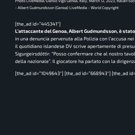
Photo LiveMedia/Danilo Vigo Genoa, Italy, March 12, 2023, Italian s
- Albert Gudmundsson (Genoa) LiveMedia - World Copyright
[the_ad id=”445341″]
L’attaccante del Genoa, Albert Gudmundsson, è stato s
in una denuncia pervenuta alla Polizia con l’accusa nei 
il quotidiano islandese DV scrive apertamente di presu
Sigurgeirsdóttir
: “Posso confermare che al nostro tavo
della nazionale”.
Il giocatore ha parlato con la dirigen
[the_ad id=”1049643″] [the_ad id=”668943″] [the_ad id