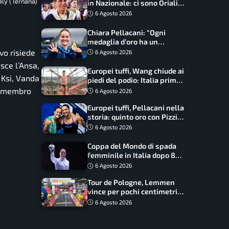
aly (Ternana)
in Nazionale: ci sono Oriali e
Bonucci, confermato un
6 Agosto 2026
ritorno
Chiara Pellacani: “Ogni
medaglia d’oro ha un
significato diverso. Ho fatto
vo risiede
6 Agosto 2026
il salto di qualità”
isce l’Ansa,
Europei tuffi, Wang chiude ai
 Ksi, Vanda
piedi del podio: Italia prima
nel medagliere
un membro
6 Agosto 2026
Europei tuffi, Pellacani nella
storia: quinto oro con Pizzini
nel sincro da 3 metri
6 Agosto 2026
Coppa del Mondo di spada
femminile in Italia dopo 8
anni, Alberta Santuccio: “Il
6 Agosto 2026
lavoro dà sempre i suoi
Tour de Pologne, Lemmen
frutti”
vince per pochi centimetri
su Scaroni: maxi-caduta e
6 Agosto 2026
tappa accorciata