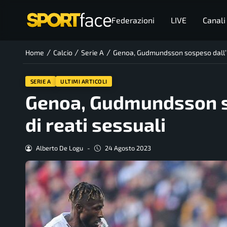
Federazioni
LIVE
Canali
/
/
/
Home
Calcio
Serie A
Genoa, Gudmundsson sospeso dall’Is
SERIE A
ULTIMI ARTICOLI
Genoa, Gudmundsson so
di reati sessuali
Alberto De Logu
-
24 Agosto 2023