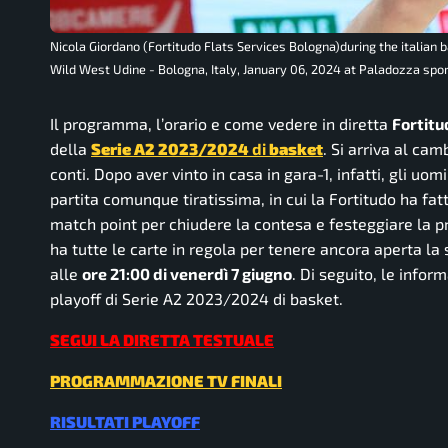
Nicola Giordano (Fortitudo Flats Services Bologna)during the italia
Wild West Udine - Bologna, Italy, January 06, 2024 at Paladozza spor
Il programma, l’orario e come vedere in diretta
Fortitu
della
Serie A2 2023/2024
di
basket
. Si arriva al cam
conti. Dopo aver vinto in casa in gara-1, infatti, gli uo
partita comunque tiratissima, in cui la Fortitudo ha fatto
match point per chiudere la contesa e festeggiare la pr
ha tutte le carte in regola per tenere ancora aperta la 
alle
ore 21:00 di venerdì 7 giugno
. Di seguito, le infor
playoff di Serie A2 2023/2024 di basket.
SEGUI LA DIRETTA TESTUALE
PROGRAMMAZIONE TV FINALI
RISULTATI PLAYOFF