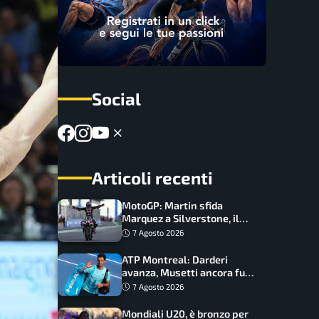
Social
Articoli recenti
MotoGP: Martin sfida
Marquez a Silverstone, il
programma e gli orari
7 Agosto 2026
ATP Montreal: Darderi
avanza, Musetti ancora fuori
con Jodar
7 Agosto 2026
Mondiali U20, è bronzo per