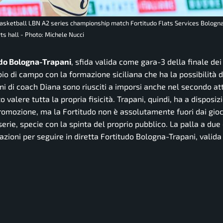
n basketball LBN A2 series championship match Fortitudo Flats Services Bologn
ts hall - Photo: Michele Nucci
do Bologna-Trapani
, sfida valida come gara-3 della finale dei
bio di campo con la formazione siciliana che ha la possibilità d
mini di coach Diana sono riusciti a imporsi anche nel secondo at
 valere tutta la propria fisicità. Trapani, quindi, ha a disposiz
omozione, ma la Fortitudo non è assolutamente fuori dai gioch
serie, specie con la spinta del proprio pubblico. La palla a due 
mazioni per seguire in diretta Fortitudo Bologna-Trapani, valida 