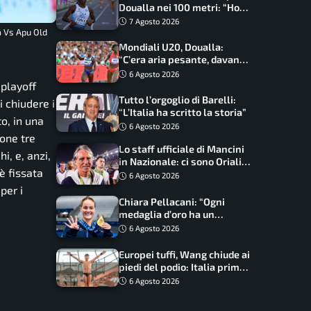
Doualla nei 100 metri: “Ho
scacciato l’ansia”
7 Agosto 2026
a Vs Apu Old
Mondiali U20, Doualla:
“C’era aria pesante, davano
le mascherine! Finale? Non
6 Agosto 2026
ho nulla da perdere”
 playoff
Tutto l’orgoglio di Barelli:
i chiudere i
“L’Italia ha scritto la storia”
to, in una
6 Agosto 2026
ione tre
Lo staff ufficiale di Mancini
i, e, anzi,
in Nazionale: ci sono Oriali e
è fissata
Bonucci, confermato un
6 Agosto 2026
ritorno
per i
Chiara Pellacani: “Ogni
medaglia d’oro ha un
significato diverso. Ho fatto
6 Agosto 2026
il salto di qualità”
Europei tuffi, Wang chiude ai
piedi del podio: Italia prima
nel medagliere
6 Agosto 2026