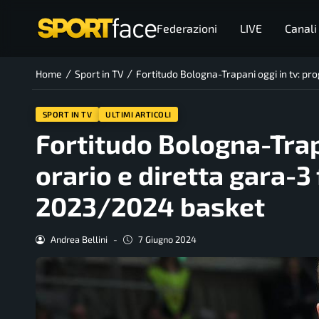
Federazioni
LIVE
Canali
/
/
Home
Sport in TV
Fortitudo Bologna-Trapani oggi in tv: pr
SPORT IN TV
ULTIMI ARTICOLI
Fortitudo Bologna-Trap
orario e diretta gara-3 
2023/2024 basket
Andrea Bellini
-
7 Giugno 2024