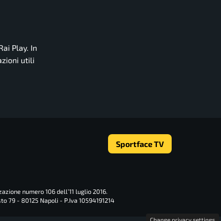
Rai Play. In
zioni utili
Sportface TV
zazione numero 106 dell’11 luglio 2016.
sto 79 - 80125 Napoli - P.Iva 10594191214
Change privacy settings