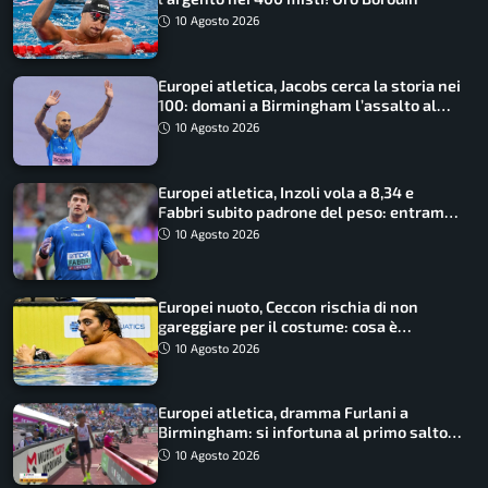
10 Agosto 2026
Europei atletica, Jacobs cerca la storia nei
100: domani a Birmingham l’assalto al
terzo oro consecutivo
10 Agosto 2026
Europei atletica, Inzoli vola a 8,34 e
Fabbri subito padrone del peso: entrambi
in finale col miglior risultato
10 Agosto 2026
Europei nuoto, Ceccon rischia di non
gareggiare per il costume: cosa è
successo
10 Agosto 2026
Europei atletica, dramma Furlani a
Birmingham: si infortuna al primo salto
ed esce in carrozzina
10 Agosto 2026