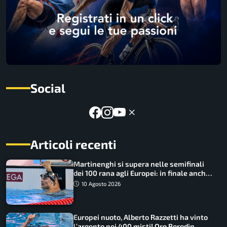
Social
Articoli recenti
Martinenghi si supera nelle semifinali
dei 100 rana agli Europei: in finale anche
Cerasuolo
10 Agosto 2026
Europei nuoto, Alberto Razzetti ha vinto
l’argento nei 400 misti! Oro Borodin