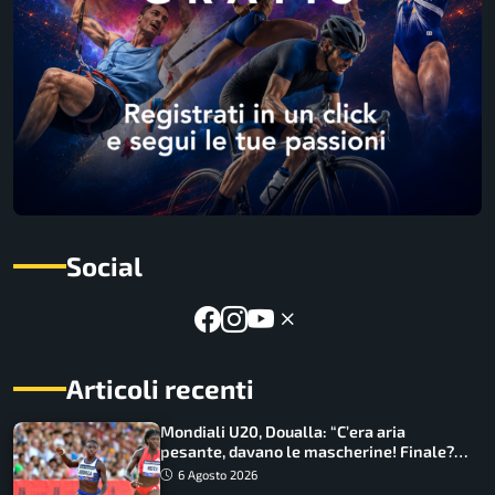
Social
Articoli recenti
Mondiali U20, Doualla: “C’era aria
pesante, davano le mascherine! Finale?
Non ho nulla da perdere”
6 Agosto 2026