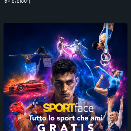
id=”676180″]