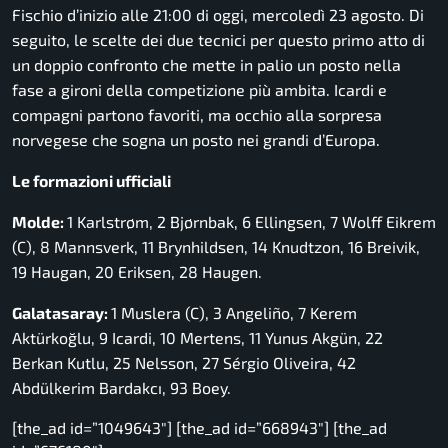
Fischio d’inizio alle 21:00 di oggi, mercoledì 23 agosto. Di
seguito, le scelte dei due tecnici per questo primo atto di
un doppio confronto che mette in palio un posto nella
fase a gironi della competizione più ambita. Icardi e
compagni partono favoriti, ma occhio alla sorpresa
norvegese che sogna un posto nei grandi d’Europa.
Le formazioni ufficiali
Molde:
1 Karlstrøm, 2 Bjørnbak, 6 Ellingsen, 7 Wolff Eikrem
(C), 8 Mannsverk, 11 Brynhildsen, 14 Knudtzon, 16 Breivik,
19 Haugan, 20 Eriksen, 28 Haugen.
Galatasaray:
1 Muslera (C), 3 Angeliño, 7 Kerem
Aktürkoğlu, 9 Icardi, 10 Mertens, 11 Yunus Akgün, 22
Berkan Kutlu, 25 Nelsson, 27 Sérgio Oliveira, 42
Abdülkerim Bardakcı, 93 Boey.
[the_ad id=”1049643″] [the_ad id=”668943″] [the_ad