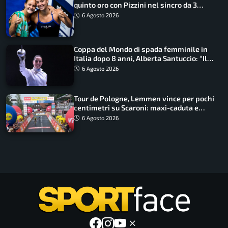
quinto oro con Pizzini nel sincro da 3
metri
6 Agosto 2026
Coppa del Mondo di spada femminile in
Italia dopo 8 anni, Alberta Santuccio: “Il
lavoro dà sempre i suoi frutti”
6 Agosto 2026
Tour de Pologne, Lemmen vince per pochi
centimetri su Scaroni: maxi-caduta e
tappa accorciata
6 Agosto 2026