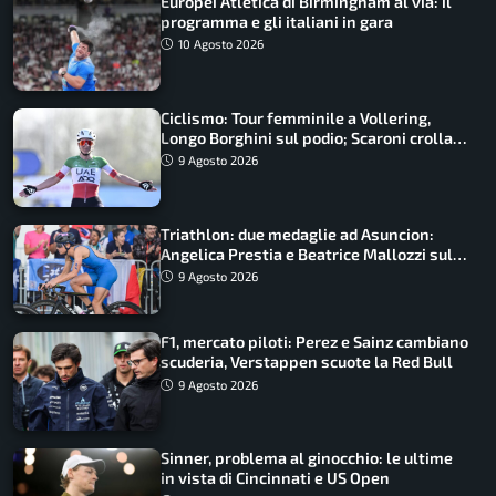
Europei Atletica di Birmingham al via: il
programma e gli italiani in gara
10 Agosto 2026
Ciclismo: Tour femminile a Vollering,
Longo Borghini sul podio; Scaroni crolla
in Polonia
9 Agosto 2026
Triathlon: due medaglie ad Asuncion:
Angelica Prestia e Beatrice Mallozzi sul
podio
9 Agosto 2026
F1, mercato piloti: Perez e Sainz cambiano
scuderia, Verstappen scuote la Red Bull
9 Agosto 2026
Sinner, problema al ginocchio: le ultime
in vista di Cincinnati e US Open