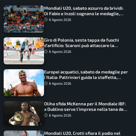
Mondiali U20, sabato azzurro da brividi:
Di Fabio e Inzoli sognano le medaglie,
Castellani e Succo in finale
8 Agosto 2026
Giro di Polonia, sesta tappa da fuochi
d’artificio: Scaroni può attaccare la
maglia di Lemmen
8 Agosto 2026
Europei acquatici, sabato da medaglie per
l’Italia: Paltrinieri guida la staffetta,
Barnabà sogna l’oro dalle grandi altezze
8 Agosto 2026
Oliha sfida McKenna per il Mondiale IBF:
a Dublino serve l’impresa nella tana del
lupo
8 Agosto 2026
Mondiali U20, Crotti sfiora il podio nel