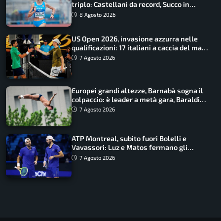
triplo: Castellani da record, Succo in
finale
8 Agosto 2026
US Open 2026, invasione azzurra nelle
qualificazioni: 17 italiani a caccia del main
draw
7 Agosto 2026
Europei grandi altezze, Barnabà sogna il
colpaccio: è leader a metà gara, Baraldi
ancora in corsa
7 Agosto 2026
ATP Montreal, subito fuori Bolelli e
Vavassori: Luz e Matos fermano gli
azzurri
7 Agosto 2026