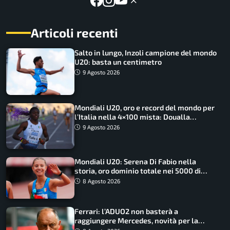
Articoli recenti
Salto in lungo, Inzoli campione del mondo
U20: basta un centimetro
9 Agosto 2026
Mondiali U20, oro e record del mondo per
l’Italia nella 4×100 mista: Doualla
straordinaria
9 Agosto 2026
Mondiali U20: Serena Di Fabio nella
storia, oro dominio totale nei 5000 di
marcia
8 Agosto 2026
Ferrari: l’ADUO2 non basterà a
raggiungere Mercedes, novità per la
Macarena