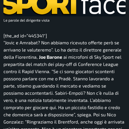
Le parole del dirigente viola
[the_ad id=”445341″]
“Jovic e Amrabat? Non abbiamo ricevuto offerte però se
arrivano le valuteremo”.
Lo ha detto il direttore generale
della Fiorentina,
Joe Barone
ai microfoni di Sky Sport nel
prepartita del match dei play-off di Conference League
contro il Rapid Vienna.
“Se ci sono giocatori scontenti
possono parlare con me o Pradè. Stanno lavorando a
parte, stiamo guardando il mercato e vediamo se
possiamo accontentarli. Sabiri-Empoli? Non c’è nulla di
vero, è una notizia totalmente inventata. L’abbiamo
comprato per giocare qui. Ha un piccolo fastidio e credo
che domenica sarà a disposizione”,
spiega. Poi su Nico
Gonzalez: “
Ringraziamo il Brentford, anche oggi è arrivata
un’altra proposta. Nico è un giocatore importante per noi.