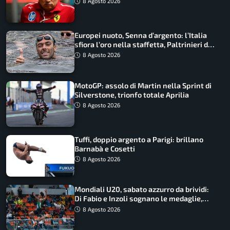
8 Agosto 2026
Europei nuoto, Senna d’argento: l’Italia
sfiora l’oro nella staffetta, Paltrinieri da
urlo, il bilancio azzurro
8 Agosto 2026
MotoGP: assolo di Martin nella Sprint di
Silverstone, trionfo totale Aprilia
8 Agosto 2026
Tuffi, doppio argento a Parigi: brillano
Barnabà e Cosetti
8 Agosto 2026
Mondiali U20, sabato azzurro da brividi:
Di Fabio e Inzoli sognano le medaglie,
Castellani e Succo in finale
8 Agosto 2026