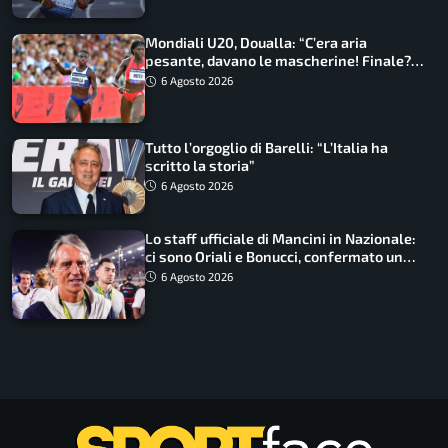
Mondiali U20, Doualla: “C’era aria
pesante, davano le mascherine! Finale?
Non ho nulla da perdere”
6 Agosto 2026
Tutto l’orgoglio di Barelli: “L’Italia ha
scritto la storia”
6 Agosto 2026
Lo staff ufficiale di Mancini in Nazionale:
ci sono Oriali e Bonucci, confermato un
ritorno
6 Agosto 2026