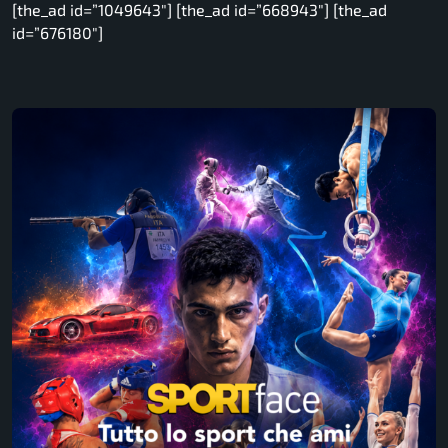
[the_ad id=”1049643″] [the_ad id=”668943″] [the_ad
id=”676180″]