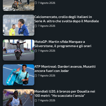
come vederli
7 Agosto 2026
Calciomercato, crollo degli italiani in
Serie A: altro che svolta dopo il Mondiale
7 Agosto 2026
MotoGP: Martin sfida Marquez a
Silverstone, il programma e gli orari
7 Agosto 2026
ATP Montreal: Darderi avanza, Musetti
ancora fuori con Jodar
7 Agosto 2026
Mondiali U20, è bronzo per Doualla nei
100 metri: “Ho scacciato l’ansia”
7 Agosto 2026