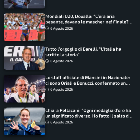
Mondiali U20, Doualla: “C’era aria
pesante, davano le mascherine! Finale?
Non ho nulla da perdere”
6 Agosto 2026
Tutto l’orgoglio di Barelli: “L’Italia ha
scritto la storia”
6 Agosto 2026
Lo staff ufficiale di Mancini in Nazionale:
ci sono Oriali e Bonucci, confermato un
ritorno
6 Agosto 2026
Chiara Pellacani: “Ogni medaglia d’oro ha
un significato diverso. Ho fatto il salto di
qualità”
6 Agosto 2026