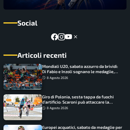
Social
Articoli recenti
Mondiali U20, sabato azzurro da brividi:
Di Fabio e Inzoli sognano le medaglie,
Castellani e Succo in finale
8 Agosto 2026
Giro di Polonia, sesta tappa da fuochi
d’artificio: Scaroni può attaccare la
maglia di Lemmen
8 Agosto 2026
Europei acquatici, sabato da medaglie per