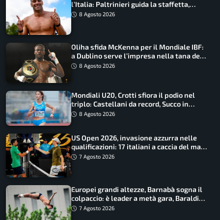
l’Italia: Paltrinieri guida la staffetta,
Barnabà sogna l’oro dalle grandi altezze
8 Agosto 2026
Oliha sfida McKenna per il Mondiale IBF:
a Dublino serve l’impresa nella tana del
lupo
8 Agosto 2026
Mondiali U20, Crotti sfiora il podio nel
triplo: Castellani da record, Succo in
finale
8 Agosto 2026
US Open 2026, invasione azzurra nelle
qualificazioni: 17 italiani a caccia del main
draw
7 Agosto 2026
Europei grandi altezze, Barnabà sogna il
colpaccio: è leader a metà gara, Baraldi
ancora in corsa
7 Agosto 2026