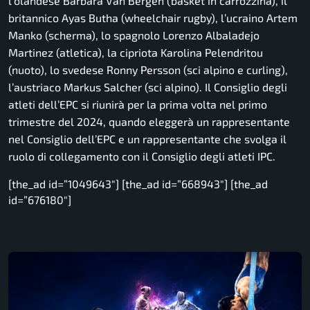
l’olandese Barbara Van Bergen (basket in carrozzina), il
britannico Ayas Butha (wheelchair rugby), l’ucraino Artem
Manko (scherma), lo spagnolo Lorenzo Albaladejo
Martinez (atletica), la cipriota Karolina Pelendritou
(nuoto), lo svedese Ronny Persson (sci alpino e curling),
l’austriaco Markus Salcher (sci alpino). Il Consiglio degli
atleti dell’EPC si riunirà per la prima volta nel primo
trimestre del 2024, quando eleggerà un rappresentante
nel Consiglio dell’EPC e un rappresentante che svolga il
ruolo di collegamento con il Consiglio degli atleti IPC.
[the_ad id=”1049643″] [the_ad id=”668943″] [the_ad
id=”676180″]