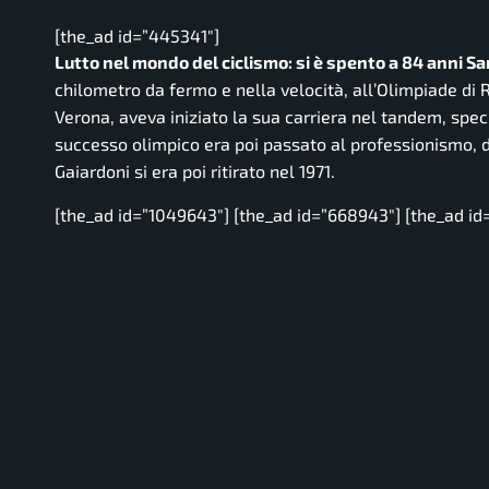
[the_ad id=”445341″]
Lutto nel mondo del ciclismo: si è spento a 84 anni S
chilometro da fermo e nella velocità, all’Olimpiade di R
Verona, aveva iniziato la sua carriera nel tandem, specia
successo olimpico era poi passato al professionismo, d
Gaiardoni si era poi ritirato nel 1971.
[the_ad id=”1049643″] [the_ad id=”668943″] [the_ad id