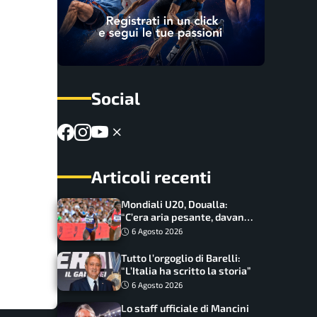
Social
Articoli recenti
Mondiali U20, Doualla:
“C’era aria pesante, davano
le mascherine! Finale? Non
6 Agosto 2026
ho nulla da perdere”
Tutto l’orgoglio di Barelli:
“L’Italia ha scritto la storia”
6 Agosto 2026
Lo staff ufficiale di Mancini