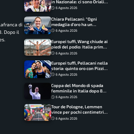
in Nazionale: ci sono Oriali e
Bonucci, confermato un
6 Agosto 2026
ritorno
Chiara Pellacani: “Ogni
lafranca di
medaglia d’oro ha un
significato diverso. Ho fatto
6 Agosto 2026
8. Dopo il
il salto di qualità”
es.
Europei tuffi, Wang chiude ai
piedi del podio: Italia prima
nel medagliere
6 Agosto 2026
Europei tuffi, Pellacani nella
storia: quinto oro con Pizzini
nel sincro da 3 metri
6 Agosto 2026
Coppa del Mondo di spada
femminile in Italia dopo 8
anni, Alberta Santuccio: “Il
6 Agosto 2026
lavoro dà sempre i suoi
Tour de Pologne, Lemmen
frutti”
vince per pochi centimetri
su Scaroni: maxi-caduta e
6 Agosto 2026
tappa accorciata