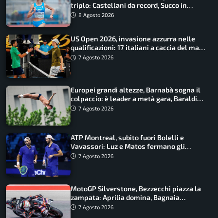
triplo: Castellani da record, Succo in
finale
8 Agosto 2026
US Open 2026, invasione azzurra nelle
qualificazioni: 17 italiani a caccia del main
draw
7 Agosto 2026
Europei grandi altezze, Barnabà sogna il
colpaccio: è leader a metà gara, Baraldi
ancora in corsa
7 Agosto 2026
ATP Montreal, subito fuori Bolelli e
Vavassori: Luz e Matos fermano gli
azzurri
7 Agosto 2026
MotoGP Silverstone, Bezzecchi piazza la
zampata: Aprilia domina, Bagnaia
costretto al Q1
7 Agosto 2026