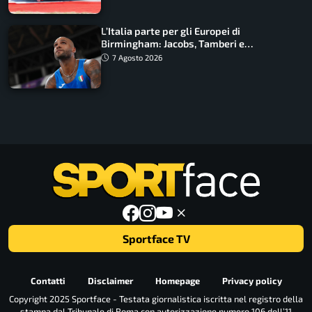
L’Italia parte per gli Europei di
Birmingham: Jacobs, Tamberi e
Battocletti guidano una spedizione
7 Agosto 2026
record
Sportface TV
Contatti
Disclaimer
Homepage
Privacy policy
Copyright 2025 Sportface - Testata giornalistica iscritta nel registro della
stampa dal Tribunale di Roma con autorizzazione numero 106 dell’11