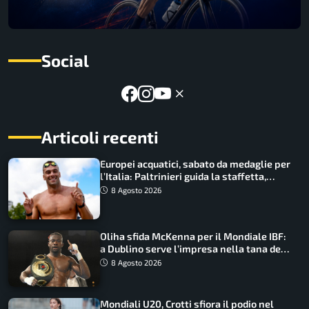
Social
Articoli recenti
Europei acquatici, sabato da medaglie per
l’Italia: Paltrinieri guida la staffetta,
Barnabà sogna l’oro dalle grandi altezze
8 Agosto 2026
Oliha sfida McKenna per il Mondiale IBF:
a Dublino serve l’impresa nella tana del
lupo
8 Agosto 2026
Mondiali U20, Crotti sfiora il podio nel