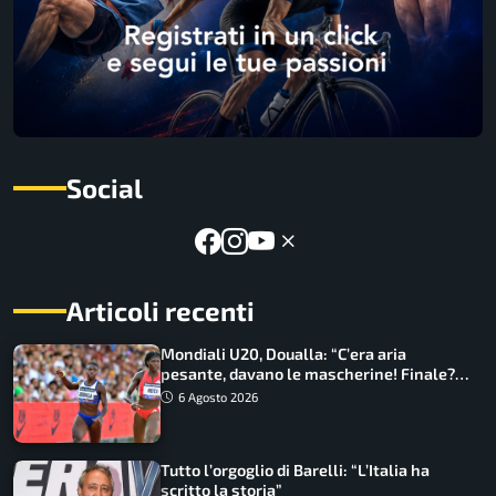
Social
Articoli recenti
Mondiali U20, Doualla: “C’era aria
pesante, davano le mascherine! Finale?
Non ho nulla da perdere”
6 Agosto 2026
Tutto l’orgoglio di Barelli: “L’Italia ha
scritto la storia”