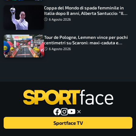
Coppa del Mondo di spada femminile in
Italia dopo 8 anni, Alberta Santuccio: “Il
lavoro dà sempre i suoi frutti”
6 Agosto 2026
Tour de Pologne, Lemmen vince per pochi
centimetri su Scaroni: maxi-caduta e
tappa accorciata
6 Agosto 2026
Sportface TV