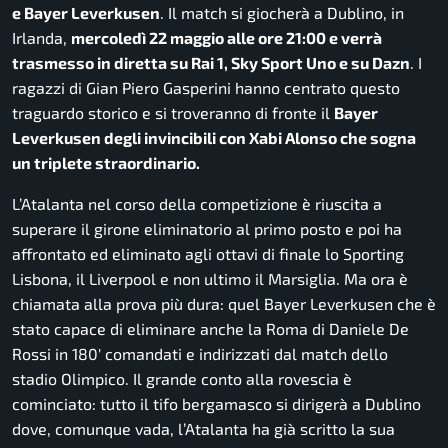
e Bayer Leverkusen
. Il match si giocherà a Dublino, in
Irlanda,
mercoledì 22 maggio alle ore 21:00 e verrà
trasmesso in diretta su Rai 1, Sky Sport Uno e su Dazn
. I
ragazzi di Gian Piero Gasperini hanno centrato questo
traguardo storico e si troveranno di fronte il
Bayer
Leverkusen degli invincibili con Xabi Alonso che sogna
un triplete straordinario.
L’Atalanta nel corso della competizione è riuscita a
superare il girone eliminatorio al primo posto e poi ha
affrontato ed eliminato agli ottavi di finale lo Sporting
Lisbona, il Liverpool e non ultimo il Marsiglia. Ma ora è
chiamata alla prova più dura: quel Bayer Leverkusen che è
stato capace di eliminare anche la Roma di Daniele De
Rossi in 180′ comandati e indirizzati dal match dello
stadio Olimpico. Il grande conto alla rovescia è
cominciato: tutto il tifo bergamasco si dirigerà a Dublino
dove, comunque vada, l’Atalanta ha già scritto la sua