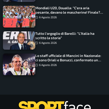
Mondiali U20, Doualla: “C’era aria
pesante, davano le mascherine! Finale?
Non ho nulla da perdere”
6 Agosto 2026
Tutto l’orgoglio di Barelli: “L’Italia ha
scritto la storia”
6 Agosto 2026
Lo staff ufficiale di Mancini in Nazionale:
ci sono Oriali e Bonucci, confermato un
ritorno
6 Agosto 2026