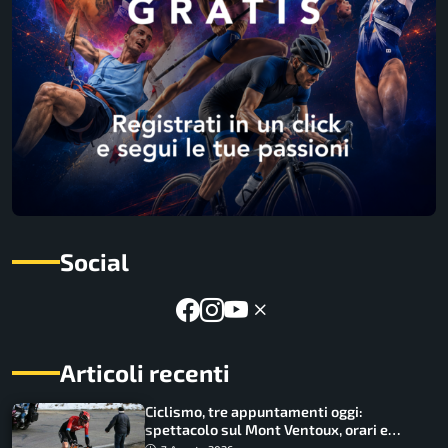
Social
Articoli recenti
Ciclismo, tre appuntamenti oggi:
spettacolo sul Mont Ventoux, orari e
come vederli