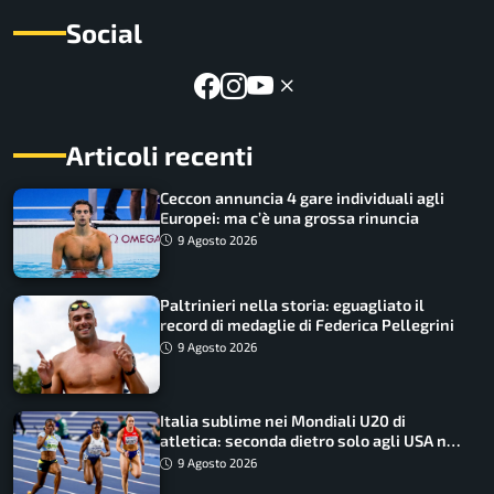
Social
Articoli recenti
Ceccon annuncia 4 gare individuali agli
Europei: ma c’è una grossa rinuncia
9 Agosto 2026
Paltrinieri nella storia: eguagliato il
record di medaglie di Federica Pellegrini
9 Agosto 2026
Italia sublime nei Mondiali U20 di
atletica: seconda dietro solo agli USA nel
medagliere
9 Agosto 2026