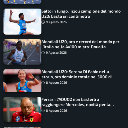
Salto in lungo, Inzoli campione del mondo
U20: basta un centimetro
9 Agosto 2026
Mondiali U20, oro e record del mondo per
l’Italia nella 4×100 mista: Doualla
straordinaria
9 Agosto 2026
Mondiali U20: Serena Di Fabio nella
storia, oro dominio totale nei 5000 di
marcia
8 Agosto 2026
Ferrari: l’ADUO2 non basterà a
raggiungere Mercedes, novità per la
Macarena
8 Agosto 2026