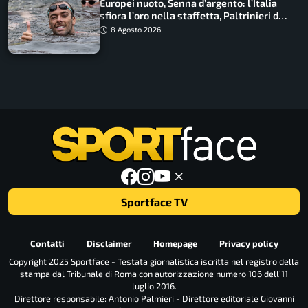
Europei nuoto, Senna d’argento: l’Italia
sfiora l’oro nella staffetta, Paltrinieri da
urlo, il bilancio azzurro
8 Agosto 2026
Sportface TV
Contatti
Disclaimer
Homepage
Privacy policy
Copyright 2025 Sportface - Testata giornalistica iscritta nel registro della
stampa dal Tribunale di Roma con autorizzazione numero 106 dell’11
luglio 2016.
Direttore responsabile: Antonio Palmieri - Direttore editoriale Giovanni