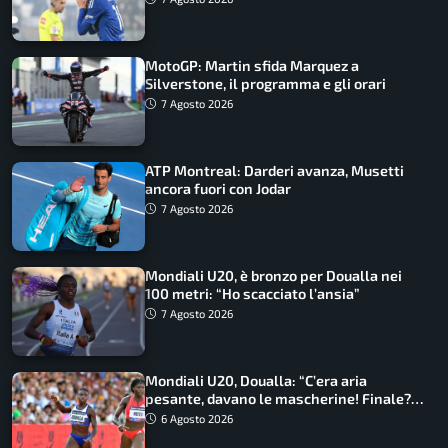
MotoGP: Martin sfida Marquez a
Silverstone, il programma e gli orari
7 Agosto 2026
ATP Montreal: Darderi avanza, Musetti
ancora fuori con Jodar
7 Agosto 2026
Mondiali U20, è bronzo per Doualla nei
100 metri: “Ho scacciato l’ansia”
7 Agosto 2026
Mondiali U20, Doualla: “C’era aria
pesante, davano le mascherine! Finale?
Non ho nulla da perdere”
6 Agosto 2026