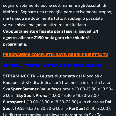
segnare solamente poche settimane fa agli Assoluti di
Molfetti. Sognare una medaglia pare decisamente troppo,
ma la nsotra atleta merita tutto il sostegno possibile
verso chissà, magari un altro record italiano.
L’appuntamento è fissato per stasera, giovedì 24
agosto, alle ore 21:50 nella gara che chiuderà il
programma.
PROGRAMMA COMPLETO: DATE, ORARI E DIRETTA TV
TUTTI GLI ITALIANI IN GARA, GIORNO PER GIORNO
STREAMING E TV
– Le gare di giornata dei Mondiali di
Budapest 2023 di atletica sarà trasmessa in diretta tv su
Sky Sport Summer
(nelle fasce oraria 10.00-13.30 e 18.50-
21.05),
Sky Sport Arena
(10.00-13.30 e 18.50-22.00),
Eurosport 1
(10.00-13.30 e 18.30-22.30) e in chiaro su
Rai
Sport
(9.55-13.30 e 20.30-21.05) e
Rai Due
(21.00-22.00).
La diretta streaming sarà invece garantita da Sky Go,