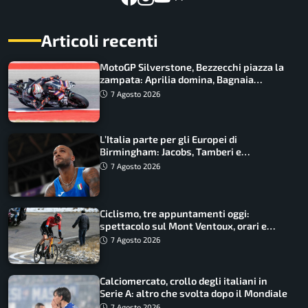
Articoli recenti
MotoGP Silverstone, Bezzecchi piazza la
zampata: Aprilia domina, Bagnaia
costretto al Q1
7 Agosto 2026
L’Italia parte per gli Europei di
Birmingham: Jacobs, Tamberi e
Battocletti guidano una spedizione
7 Agosto 2026
record
Ciclismo, tre appuntamenti oggi:
spettacolo sul Mont Ventoux, orari e
come vederli
7 Agosto 2026
Calciomercato, crollo degli italiani in
Serie A: altro che svolta dopo il Mondiale
7 Agosto 2026