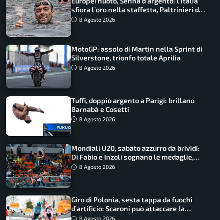
Europei nuoto, Senna d’argento: l’Italia
sfiora l’oro nella staffetta, Paltrinieri da
urlo, il bilancio azzurro
8 Agosto 2026
MotoGP: assolo di Martin nella Sprint di
Silverstone, trionfo totale Aprilia
8 Agosto 2026
Tuffi, doppio argento a Parigi: brillano
Barnabà e Cosetti
8 Agosto 2026
Mondiali U20, sabato azzurro da brividi:
Di Fabio e Inzoli sognano le medaglie,
Castellani e Succo in finale
8 Agosto 2026
Giro di Polonia, sesta tappa da fuochi
d’artificio: Scaroni può attaccare la
maglia di Lemmen
8 Agosto 2026