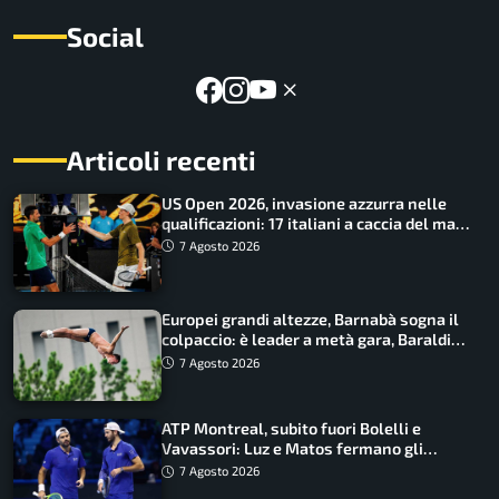
Social
Articoli recenti
US Open 2026, invasione azzurra nelle
qualificazioni: 17 italiani a caccia del main
draw
7 Agosto 2026
Europei grandi altezze, Barnabà sogna il
colpaccio: è leader a metà gara, Baraldi
ancora in corsa
7 Agosto 2026
ATP Montreal, subito fuori Bolelli e
Vavassori: Luz e Matos fermano gli
azzurri
7 Agosto 2026