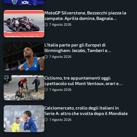
MotoGP Silverstone, Bezzecchi piazza la
zampata: Aprilia domina, Bagnaia
costretto al Q1
7 Agosto 2026
L’Italia parte per gli Europei di
Birmingham: Jacobs, Tamberi e
Battocletti guidano una spedizione
7 Agosto 2026
record
Ciclismo, tre appuntamenti oggi:
spettacolo sul Mont Ventoux, orari e
come vederli
7 Agosto 2026
Calciomercato, crollo degli italiani in
Serie A: altro che svolta dopo il Mondiale
7 Agosto 2026