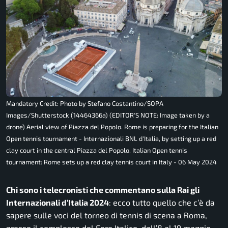
Mandatory Credit: Photo by Stefano Costantino/SOPA
Images/Shutterstock (14464366a) (EDITOR'S NOTE: Image taken by a
drone) Aerial view of Piazza del Popolo. Rome is preparing for the Italian
Open tennis tournament - Internazionali BNL d'Italia, by setting up a red
clay court in the central Piazza del Popolo. Italian Open tennis
tournament: Rome sets up a red clay tennis court in Italy - 06 May 2024
Chi sono i telecronisti che commentano sulla Rai gli
Internazionali d’Italia 2024
: ecco tutto quello che c’è da
sapere sulle voci del torneo di tennis di scena a Roma,
presso il complesso del Foro Italico, dall’8 al 19 maggio.