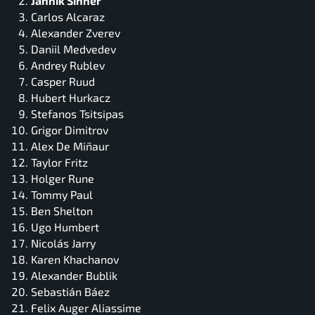
Jannik Sinner
Carlos Alcaraz
Alexander Zverev
Daniil Medvedev
Andrey Rublev
Casper Ruud
Hubert Hurkacz
Stefanos Tsitsipas
Grigor Dimitrov
Alex De Miñaur
Taylor Fritz
Holger Rune
Tommy Paul
Ben Shelton
Ugo Humbert
Nicolás Jarry
Karen Khachanov
Alexander Bublik
Sebastián Báez
Felix Auger Aliassime