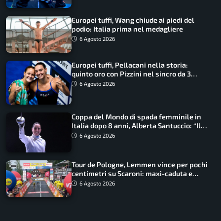
Europei tuffi, Wang chiude ai piedi del
podio: Italia prima nel medagliere
6 Agosto 2026
Europei tuffi, Pellacani nella storia:
quinto oro con Pizzini nel sincro da 3
metri
6 Agosto 2026
Coppa del Mondo di spada femminile in
Italia dopo 8 anni, Alberta Santuccio: “Il
lavoro dà sempre i suoi frutti”
6 Agosto 2026
Tour de Pologne, Lemmen vince per pochi
centimetri su Scaroni: maxi-caduta e
tappa accorciata
6 Agosto 2026