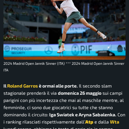
2024 Madrid Open Jannik Sinner (ITA) *** 2024 Madrid Open Jannik Sinner
ITA
Il
Roland Garros
è ormai alle porte.
Il secondo slam
stagionale prenderà il via
domenica 26 maggio
sui campi
parigini con più incertezza che mai al maschile mentre, al
femminile, ci sono due giocatrici su tutte che stanno
dominando il circuito:
Iga Swiatek e Aryna Sabalenka.
Con
i ranking rilasciati rispettivamente dall’
Atp
e dalla
Wta
lunedì scorso, abbiamo le teste di serie sia in campo