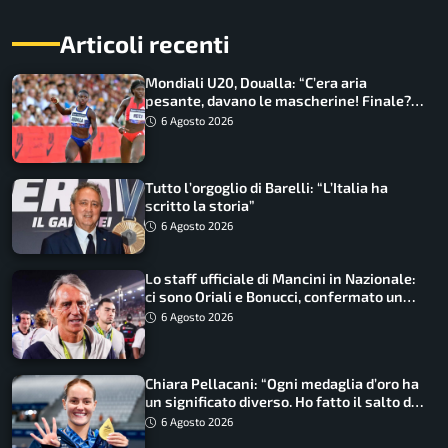
Articoli recenti
Mondiali U20, Doualla: “C’era aria
pesante, davano le mascherine! Finale?
Non ho nulla da perdere”
6 Agosto 2026
Tutto l’orgoglio di Barelli: “L’Italia ha
scritto la storia”
6 Agosto 2026
Lo staff ufficiale di Mancini in Nazionale:
ci sono Oriali e Bonucci, confermato un
ritorno
6 Agosto 2026
Chiara Pellacani: “Ogni medaglia d’oro ha
un significato diverso. Ho fatto il salto di
qualità”
6 Agosto 2026