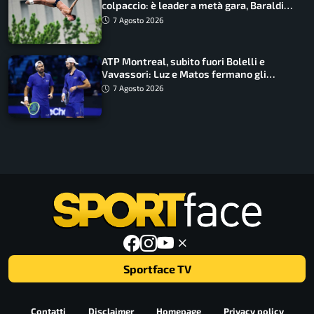
colpaccio: è leader a metà gara, Baraldi
ancora in corsa
7 Agosto 2026
ATP Montreal, subito fuori Bolelli e
Vavassori: Luz e Matos fermano gli
azzurri
7 Agosto 2026
Sportface TV
Contatti
Disclaimer
Homepage
Privacy policy