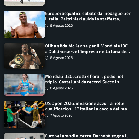
Europei acquatici, sabato da medaglie per
l’Italia: Paltrinieri guida la staffetta,
Barnabà sogna l’oro dalle grandi altezze
8 Agosto 2026
Oliha sfida McKenna per il Mondiale IBF:
a Dublino serve l’impresa nella tana del
lupo
8 Agosto 2026
Mondiali U20, Crotti sfiora il podio nel
triplo: Castellani da record, Succo in
finale
8 Agosto 2026
US Open 2026, invasione azzurra nelle
qualificazioni: 17 italiani a caccia del main
draw
7 Agosto 2026
Europei grandi altezze, Barnabà sogna il