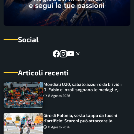
Social
Articoli recenti
Mondiali U20, sabato azzurro da brividi:
Di Fabio e Inzoli sognano le medaglie,
Castellani e Succo in finale
8 Agosto 2026
Giro di Polonia, sesta tappa da fuochi
d’artificio: Scaroni può attaccare la
maglia di Lemmen
8 Agosto 2026