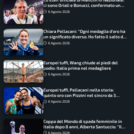
ci sono Oriali e Bonucci, confermato un
ritorno
6 Agosto 2026
Chiara Pellacani: “Ogni medaglia d’oro ha
un significato diverso. Ho fatto il salto di
qualità”
6 Agosto 2026
Europei tuffi, Wang chiude ai piedi del
podio: Italia prima nel medagliere
6 Agosto 2026
Europei tuffi, Pellacani nella storia:
quinto oro con Pizzini nel sincro da 3
metri
6 Agosto 2026
Coppa del Mondo di spada femminile in
Italia dopo 8 anni, Alberta Santuccio: “Il
lavoro dà sempre i suoi frutti”
6 Agosto 2026