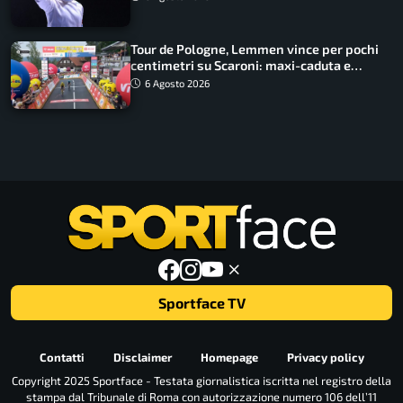
Tour de Pologne, Lemmen vince per pochi
centimetri su Scaroni: maxi-caduta e
tappa accorciata
6 Agosto 2026
Sportface TV
Contatti
Disclaimer
Homepage
Privacy policy
Copyright 2025 Sportface - Testata giornalistica iscritta nel registro della
stampa dal Tribunale di Roma con autorizzazione numero 106 dell’11