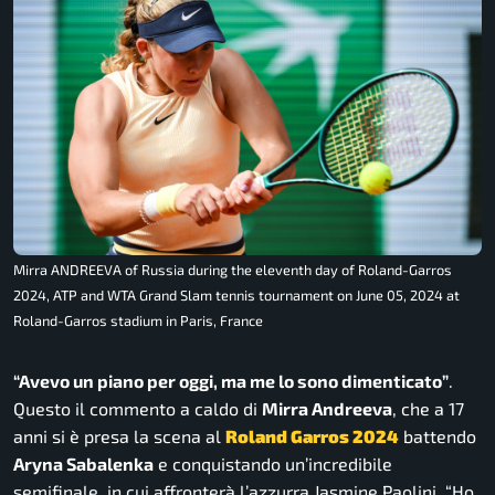
Mirra ANDREEVA of Russia during the eleventh day of Roland-Garros
2024, ATP and WTA Grand Slam tennis tournament on June 05, 2024 at
Roland-Garros stadium in Paris, France
“Avevo un piano per oggi, ma me lo sono dimenticato”
.
Questo il commento a caldo di
Mirra Andreeva
, che a 17
anni si è presa la scena al
Roland Garros 2024
battendo
Aryna Sabalenka
e conquistando un’incredibile
semifinale, in cui affronterà l’azzurra Jasmine Paolini.
“Ho