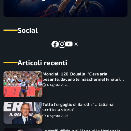
Social
Articoli recenti
Mondiali U20, Doualla: “C’era aria
pesante, davano le mascherine! Finale?
Non ho nulla da perdere”
6 Agosto 2026
Tutto l’orgoglio di Barelli: “L’Italia ha
scritto la storia”
6 Agosto 2026
Lo staff ufficiale di Mancini in Nazionale: