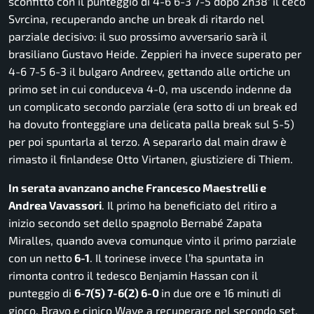
sconfitto con il punteggio di 4-6 6-3 7-5 dopo 2h38′ il ceco
Svrcina, recuperando anche un break di ritardo nel
parziale decisivo: il suo prossimo avversario sarà il
brasiliano Gustavo Heide. Zeppieri ha invece superato per
4-6 7-5 6-3 il bulgaro Andreev, gettando alle ortiche un
primo set in cui conduceva 4-0, ma uscendo indenne da
un complicato secondo parziale (era sotto di un break ed
ha dovuto fronteggiare una delicata palla break sul 5-5)
per poi spuntarla al terzo. A separarlo dal main draw è
rimasto il finlandese Otto Virtanen, giustiziere di Thiem.
In serata avanzano anche Francesco Maestrelli e
Andrea Vavassori
. Il primo ha beneficiato del ritiro a
inizio secondo set dello spagnolo Bernabé Zapata
Miralles, quando aveva comunque vinto il primo parziale
con un netto
6-1
. Il torinese invece l’ha spuntata in
rimonta contro il tedesco Benjamin Hassan con il
punteggio di
6-7(5) 7-6(2) 6-0
in due ore e 16 minuti di
gioco. Bravo e cinico Wave a recuperare nel secondo set,