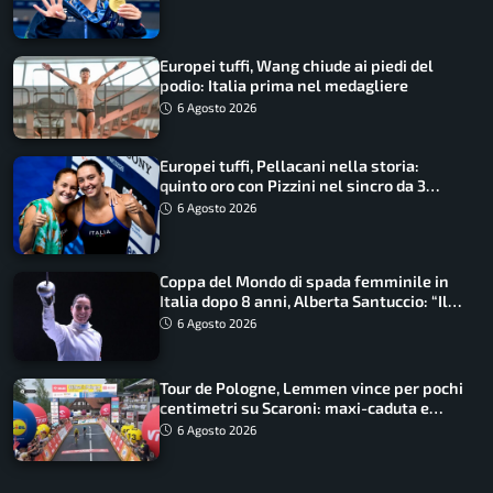
Europei tuffi, Wang chiude ai piedi del
podio: Italia prima nel medagliere
6 Agosto 2026
Europei tuffi, Pellacani nella storia:
quinto oro con Pizzini nel sincro da 3
metri
6 Agosto 2026
Coppa del Mondo di spada femminile in
Italia dopo 8 anni, Alberta Santuccio: “Il
lavoro dà sempre i suoi frutti”
6 Agosto 2026
Tour de Pologne, Lemmen vince per pochi
centimetri su Scaroni: maxi-caduta e
tappa accorciata
6 Agosto 2026