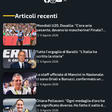
Articoli recenti
Mondiali U20, Doualla: “C’era aria
pesante, davano le mascherine! Finale?
Non ho nulla da perdere”
6 Agosto 2026
Tutto l’orgoglio di Barelli: “L’Italia ha
scritto la storia”
6 Agosto 2026
Lo staff ufficiale di Mancini in Nazionale:
ci sono Oriali e Bonucci, confermato un
ritorno
6 Agosto 2026
Chiara Pellacani: “Ogni medaglia d’oro ha
un significato diverso. Ho fatto il salto di
qualità”
6 Agosto 2026