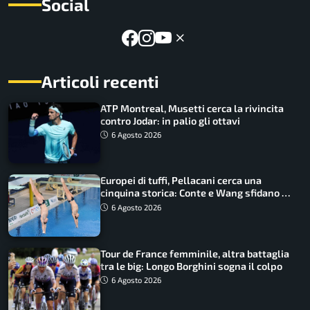
Social
Articoli recenti
ATP Montreal, Musetti cerca la rivincita
contro Jodar: in palio gli ottavi
6 Agosto 2026
Europei di tuffi, Pellacani cerca una
cinquina storica: Conte e Wang sfidano la
piattaforma
6 Agosto 2026
Tour de France femminile, altra battaglia
tra le big: Longo Borghini sogna il colpo
6 Agosto 2026