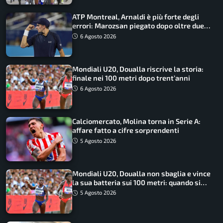
ATP Montreal, Arnaldi è più forte degli
errori: Marozsan piegato dopo oltre due
ore
6 Agosto 2026
Mondiali U20, Doualla riscrive la storia:
finale nei 100 metri dopo trent’anni
6 Agosto 2026
Calciomercato, Molina torna in Serie A:
affare fatto a cifre sorprendenti
5 Agosto 2026
Mondiali U20, Doualla non sbaglia e vince
la sua batteria sui 100 metri: quando si
disputano le finali
5 Agosto 2026