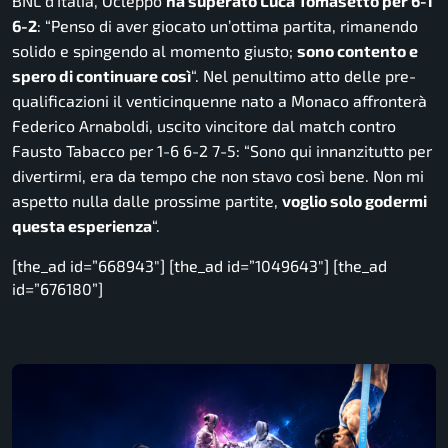
BNL d’Italia, Ocleppo
ha superato Luca Tomasetto per 6-1
6-2
: “
Penso di aver giocato un’ottima partita, rimanendo
solido e spingendo al momento giusto;
sono contento e
spero di continuare così
“. Nel penultimo atto delle pre-
qualificazioni il venticinquenne nato a Monaco affronterà
Federico Arnaboldi, uscito vincitore dal match contro
Fausto Tabacco per 1-6 6-2 7-5: “
Sono qui innanzitutto per
divertirmi, era da tempo che non stavo così bene. Non mi
aspetto nulla dalle prossime partite,
voglio solo godermi
questa esperienza
“.
[the_ad id=”668943″] [the_ad id=”1049643″] [the_ad
id=”676180”]