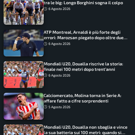
tra le big: Longo Borghini sogna il colpo
6 Agosto 2026
ATP Montreal, Arnaldi è più forte degli
errori: Marozsan piegato dopo oltre due
ore
6 Agosto 2026
Mondiali U20, Doualla riscrive la storia:
finale nei 100 metri dopo trent’anni
6 Agosto 2026
Calciomercato, Molina torna in Serie A:
affare fatto a cifre sorprendenti
5 Agosto 2026
Mondiali U20, Doualla non sbaglia e vince
la sua batteria sui 100 metri: quando si