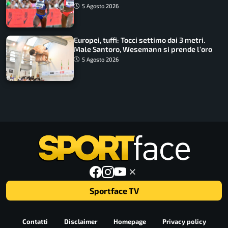
disputano le finali
5 Agosto 2026
Europei, tuffi: Tocci settimo dai 3 metri.
Male Santoro, Wesemann si prende l’oro
5 Agosto 2026
Sportface TV
Contatti
Disclaimer
Homepage
Privacy policy