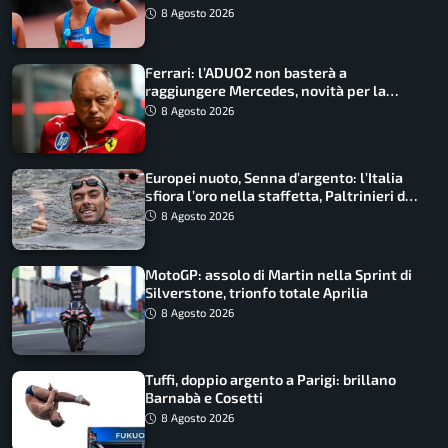
marcia
8 Agosto 2026
Ferrari: l’ADUO2 non basterà a
raggiungere Mercedes, novità per la
Macarena
8 Agosto 2026
Europei nuoto, Senna d’argento: l’Italia
sfiora l’oro nella staffetta, Paltrinieri da
urlo, il bilancio azzurro
8 Agosto 2026
MotoGP: assolo di Martin nella Sprint di
Silverstone, trionfo totale Aprilia
8 Agosto 2026
Tuffi, doppio argento a Parigi: brillano
Barnabà e Cosetti
8 Agosto 2026