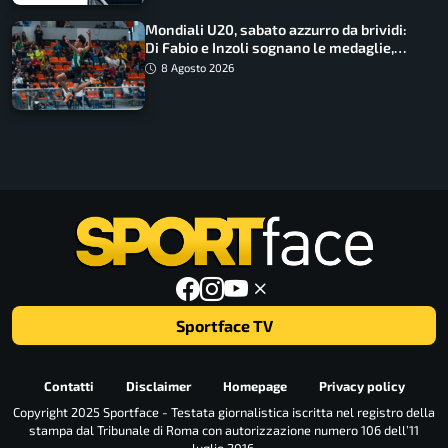
Mondiali U20, sabato azzurro da brividi:
Di Fabio e Inzoli sognano le medaglie,
Castellani e Succo in finale
8 Agosto 2026
Sportface TV
Contatti
Disclaimer
Homepage
Privacy policy
Copyright 2025 Sportface - Testata giornalistica iscritta nel registro della
stampa dal Tribunale di Roma con autorizzazione numero 106 dell’11