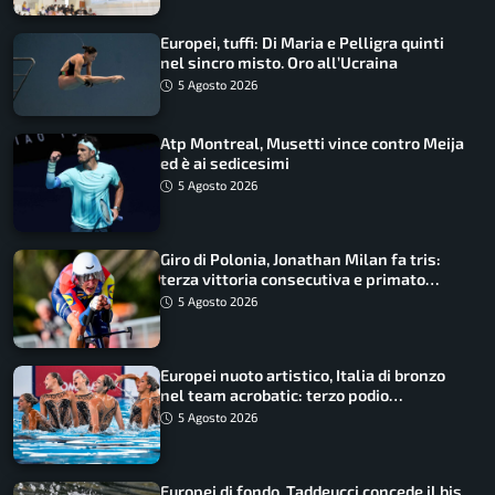
Europei, tuffi: Di Maria e Pelligra quinti
nel sincro misto. Oro all’Ucraina
5 Agosto 2026
Atp Montreal, Musetti vince contro Meija
ed è ai sedicesimi
5 Agosto 2026
Giro di Polonia, Jonathan Milan fa tris:
terza vittoria consecutiva e primato
rafforzato
5 Agosto 2026
Europei nuoto artistico, Italia di bronzo
nel team acrobatic: terzo podio
consecutivo
5 Agosto 2026
Europei di fondo, Taddeucci concede il bis