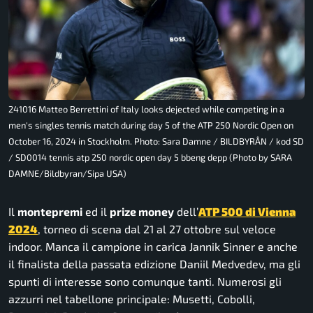
241016 Matteo Berrettini of Italy looks dejected while competing in a
men's singles tennis match during day 5 of the ATP 250 Nordic Open on
October 16, 2024 in Stockholm. Photo: Sara Damne / BILDBYRÅN / kod SD
/ SD0014 tennis atp 250 nordic open day 5 bbeng depp (Photo by SARA
DAMNE/Bildbyran/Sipa USA)
Il
montepremi
ed il
prize money
dell’
ATP 500 di Vienna
2024
, torneo di scena dal 21 al 27 ottobre sul veloce
indoor. Manca il campione in carica Jannik Sinner e anche
il finalista della passata edizione Daniil Medvedev, ma gli
spunti di interesse sono comunque tanti. Numerosi gli
azzurri nel tabellone principale: Musetti, Cobolli,