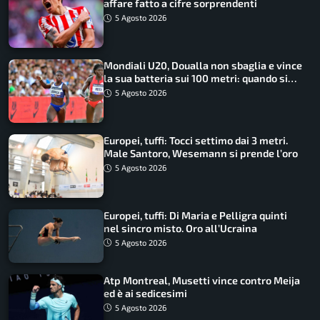
affare fatto a cifre sorprendenti
5 Agosto 2026
Mondiali U20, Doualla non sbaglia e vince
la sua batteria sui 100 metri: quando si
disputano le finali
5 Agosto 2026
Europei, tuffi: Tocci settimo dai 3 metri.
Male Santoro, Wesemann si prende l’oro
5 Agosto 2026
Europei, tuffi: Di Maria e Pelligra quinti
nel sincro misto. Oro all’Ucraina
5 Agosto 2026
Atp Montreal, Musetti vince contro Meija
ed è ai sedicesimi
5 Agosto 2026