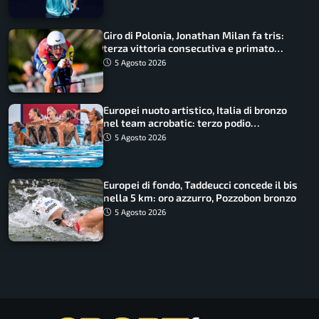
Giro di Polonia, Jonathan Milan fa tris:
terza vittoria consecutiva e primato
rafforzato
5 Agosto 2026
Europei nuoto artistico, Italia di bronzo
nel team acrobatic: terzo podio
consecutivo
5 Agosto 2026
Europei di fondo, Taddeucci concede il bis
nella 5 km: oro azzurro, Pozzobon bronzo
5 Agosto 2026