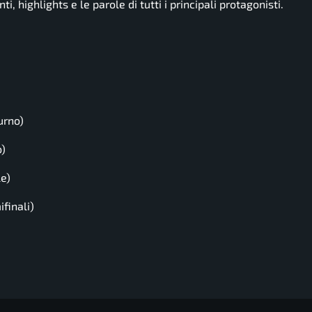
, highlights e le parole di tutti i principali protagonisti.
urno)
o)
le)
finali)