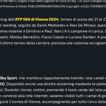
n the Men s Singles Final match against of China on day 7 of 2024 Chengdu O
huan Province of China. PUBLICATIONxNOTxINxCHN Copyright: xVCGx 1115199037
ming dell’
ATP 500 di Vienna 2024
, torneo di scena dal 21 al 
il seeding, seguito da Daniil Medvedev e Alex De Minaur, ques
Torino insieme a Dimitrov e Paul. Non c’è il campione in carica, 
etti, Matteo Berrettini, Flavio Cobolli e Luciano Darderi. A pr
l’ultimo torneo della carriera: prevista una calorosa accoglie
Sky Sport
, che monitora l’appuntamento tramite i due canali 
03)
. Disponibili anche una diretta streaming mediante le piat
o).
Durante i tornei, inoltre, premendo il tasto verde del tele
se connessi alla rete internet, saranno visibili tutti i campi di g
uirà il torneo di Vienna, accompagnando per tutto l’arco dell