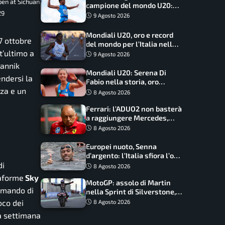
pen at Sichuan
campione del mondo U20:
29
basta un centimetro
9 Agosto 2026
Mondiali U20, oro e record
27 ottobre
del mondo per l’Italia nella
t’ultimo a
4×100 mista: Doualla
9 Agosto 2026
straordinaria
Jannik
Mondiali U20: Serena Di
endersi la
Fabio nella storia, oro
nza e un
dominio totale nei 5000 di
8 Agosto 2026
marcia
Ferrari: l’ADUO2 non basterà
a raggiungere Mercedes,
novità per la Macarena
8 Agosto 2026
Europei nuoto, Senna
d’argento: l’Italia sfiora l’oro
di
nella staffetta, Paltrinieri
8 Agosto 2026
da urlo, il bilancio azzurro
taforme
Sky
MotoGP: assolo di Martin
comando di
nella Sprint di Silverstone,
trionfo totale Aprilia
ioco dei
8 Agosto 2026
a settimana