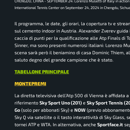
CHENGDU, CHINA - SEPTEMBER 24: Lorenzo Musetti of Italy in action i
International Tennis Center on September 24, 2024 in Chengdu, Sic
Il programma, le date, gli orari, la copertura tv e strea
sul cemento indoor in Austria. Alexander Zverev guida 
caccia di punti per la qualificazione alle Atp Finals di 
Sinner, ma sono presenti numerosi italiani: Lorenzo Mus
scena sarà però il beniamino di casa Dominic Thiem, al
saluto degno del grande campione che è stato.
TABELLONE PRINCIPALE
MONTEPREMI
La diretta televisiva dell’Atp 500 di Vienna è affidata a
riferimento
Sky Sport Uno (201)
e
Sky Sport Tennis (2
Go
(solo per abbonati Sky) e
NOW
(previo abbonament
Sky Q via satellite o il tasto interattività di Sky Glass, 
tornei ATP e WTA.
In alternativa, anche
Sportface.it
seg