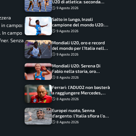
U20 di atletica: seconda
dietro solo agli USA nel
9 Agosto 2026
medagliere
zzera
Salto in lungo, Inzoli
o in campo
:
campione del mondo U20:
basta un centimetro
9 Agosto 2026
. In campo
fner. Senza
Mondiali U20, oro e record
del mondo per l’Italia nella
4×100 mista: Doualla
9 Agosto 2026
straordinaria
Mondiali U20: Serena Di
Fabio nella storia, oro
dominio totale nei 5000 di
8 Agosto 2026
marcia
Ferrari: l’ADUO2 non basterà
a raggiungere Mercedes,
novità per la Macarena
8 Agosto 2026
Europei nuoto, Senna
d’argento: l’Italia sfiora l’oro
nella staffetta, Paltrinieri
8 Agosto 2026
da urlo, il bilancio azzurro