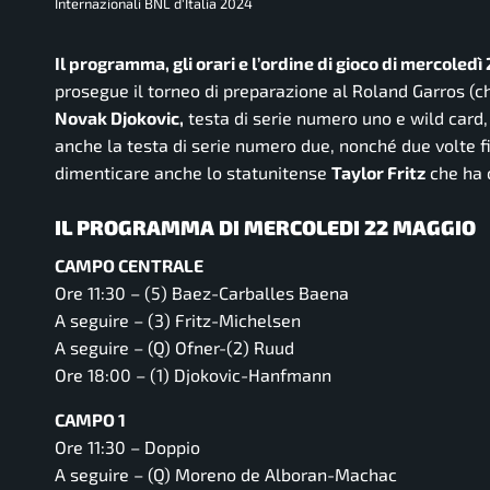
Internazionali BNL d'Italia 2024
Il programma, gli orari e l’ordine di gioco di mercoled
prosegue il torneo di preparazione al Roland Garros (
Novak Djokovic,
testa di serie numero uno e wild card
anche la testa di serie numero due, nonché due volte f
dimenticare anche lo statunitense
Taylor Fritz
che ha 
IL PROGRAMMA DI MERCOLEDI 22 MAGGIO
CAMPO CENTRALE
Ore 11:30 – (5) Baez-Carballes Baena
A seguire – (3) Fritz-Michelsen
A seguire – (Q) Ofner-(2) Ruud
Ore 18:00 – (1) Djokovic-Hanfmann
CAMPO 1
Ore 11:30 – Doppio
A seguire – (Q) Moreno de Alboran-Machac