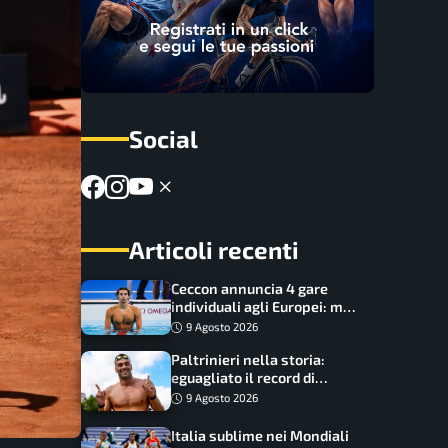
Social
Articoli recenti
Ceccon annuncia 4 gare
individuali agli Europei: ma
c’è una grossa rinuncia
9 Agosto 2026
Paltrinieri nella storia:
eguagliato il record di
medaglie di Federica
9 Agosto 2026
Pellegrini
Italia sublime nei Mondiali