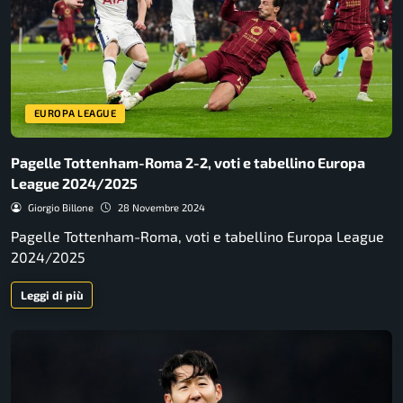
EUROPA LEAGUE
Pagelle Tottenham-Roma 2-2, voti e tabellino Europa
League 2024/2025
Giorgio Billone
28 Novembre 2024
Pagelle Tottenham-Roma, voti e tabellino Europa League
2024/2025
Leggi di più