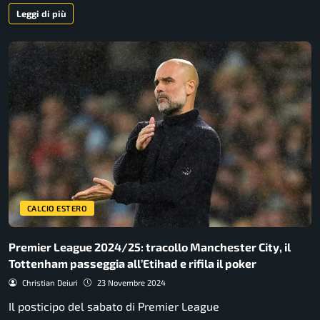
Leggi di più
CALCIO ESTERO
Premier League 2024/25: tracollo Manchester City, il
Tottenham passeggia all’Etihad e rifila il poker
Christian Deiuri
23 Novembre 2024
Il posticipo del sabato di Premier League