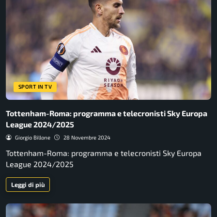
SPORT IN TV
Tottenham-Roma: programma e telecronisti Sky Europa
League 2024/2025
Giorgio Billone
28 Novembre 2024
Tottenham-Roma: programma e telecronisti Sky Europa
League 2024/2025
Leggi di più