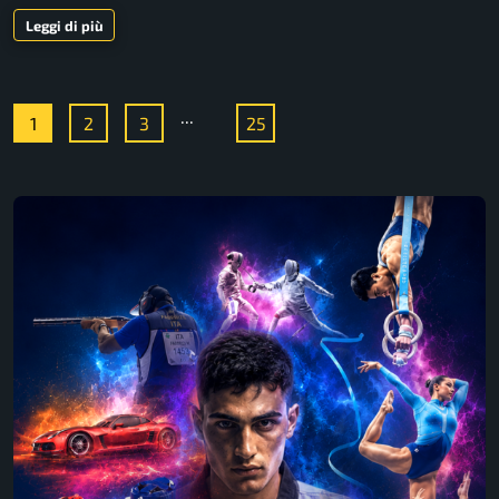
Leggi di più
...
1
2
3
25