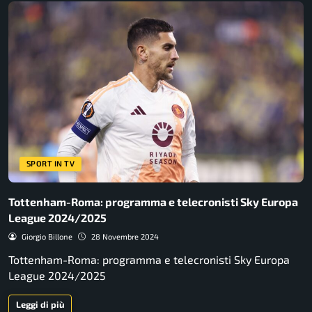
SPORT IN TV
Tottenham-Roma: programma e telecronisti Sky Europa
League 2024/2025
Giorgio Billone
28 Novembre 2024
Tottenham-Roma: programma e telecronisti Sky Europa
League 2024/2025
Leggi di più