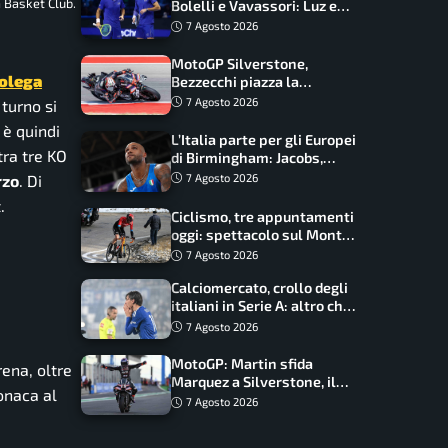
 Basket Club.
Bolelli e Vavassori: Luz e
Matos fermano gli azzurri
7 Agosto 2026
MotoGP Silverstone,
olega
Bezzecchi piazza la
zampata: Aprilia domina,
7 Agosto 2026
 turno si
Bagnaia costretto al Q1
 è quindi
L’Italia parte per gli Europei
tra tre KO
di Birmingham: Jacobs,
Tamberi e Battocletti
rzo
. Di
7 Agosto 2026
guidano una spedizione
.
record
Ciclismo, tre appuntamenti
oggi: spettacolo sul Mont
Ventoux, orari e come
7 Agosto 2026
vederli
Calciomercato, crollo degli
italiani in Serie A: altro che
svolta dopo il Mondiale
7 Agosto 2026
MotoGP: Martin sfida
rena, oltre
Marquez a Silverstone, il
ronaca al
programma e gli orari
7 Agosto 2026