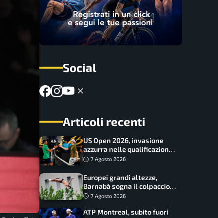
Social
Articoli recenti
US Open 2026, invasione
azzurra nelle qualificazioni:
17 italiani a caccia del main
7 Agosto 2026
draw
Europei grandi altezze,
Barnabà sogna il colpaccio:
è leader a metà gara, Baraldi
7 Agosto 2026
ancora in corsa
ATP Montreal, subito fuori