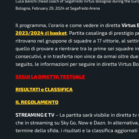
Luca Banchi (head coach of Segafredo Virtus Bologna) during the Eu
Bologna, February 29, 2024 at Segafredo Arena
Il programma, l’orario e come vedere in diretta
Virtus 
2023/2024
di
basket
. Partita casalinga di prestigio 
ritrovano nel gruppone di squadre a 17 vittorie, al setti
quello di provare a rientrare tra le prime sei squadre in
consecutivi, e in trasferta non vince da ormai oltre due
seguito, le informazioni per seguire in diretta Virtus 
SEGUI LA DIRETTA TESTUALE
RISULTATI e CLASSIFICA
IL REGOLAMENTO
STREAMING E TV
– La partita sarà visibile in diretta t
che in streaming su Sky Go, Now e Dazn. In alternativa
termine della sfida, i risultati e la classifica aggiornat