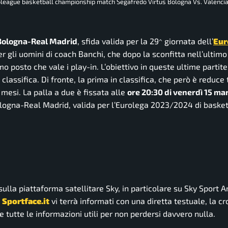
roleague basketball championship match Segafredo Virtus Bologna Vs. Valencia
Bologna-Real Madrid
, sfida valida per la 29^ giornata dell’
Eur
per gli uomini di coach Banchi, che dopo la sconfitta nell’ultimo
mo posto che vale i play-in. L’obiettivo in queste ultime partite
 classifica. Di fronte, la prima in classifica, che però è reduce 
 mesi. La palla a due è fissata alle
ore 20:30 di venerdì 15 ma
Bologna-Real Madrid, valida per l’Eurolega 2023/2024 di basket
v sulla piattaforma satellitare Sky, in particolare su Sky Sport A
,
Sportface.it
vi terrà informati con una diretta testuale, la c
i e tutte le informazioni utili per non perdersi davvero nulla.