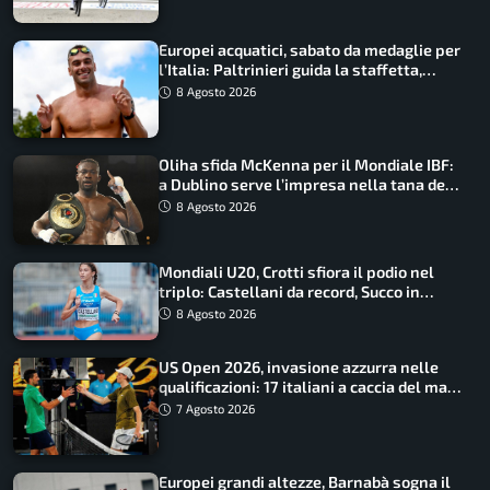
Europei acquatici, sabato da medaglie per
l’Italia: Paltrinieri guida la staffetta,
Barnabà sogna l’oro dalle grandi altezze
8 Agosto 2026
Oliha sfida McKenna per il Mondiale IBF:
a Dublino serve l’impresa nella tana del
lupo
8 Agosto 2026
Mondiali U20, Crotti sfiora il podio nel
triplo: Castellani da record, Succo in
finale
8 Agosto 2026
US Open 2026, invasione azzurra nelle
qualificazioni: 17 italiani a caccia del main
draw
7 Agosto 2026
Europei grandi altezze, Barnabà sogna il