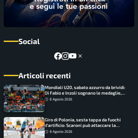
Social
Articoli recenti
Mondiali U20, sabato azzurro da brividi:
Di Fabio e Inzoli sognano le medaglie,
Castellani e Succo in finale
8 Agosto 2026
Giro di Polonia, sesta tappa da fuochi
d’artificio: Scaroni può attaccare la
maglia di Lemmen
8 Agosto 2026