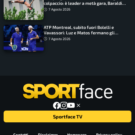
colpaccio: è leader a metà gara, Baraldi
ancora in corsa
7 Agosto 2026
ATP Montreal, subito fuori Bolelli e
Vavassori: Luz e Matos fermano gli
azzurri
7 Agosto 2026
Sportface TV
Contatti
Disclaimer
Homepage
Privacy policy