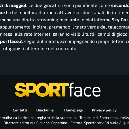
dì 16 maggio)
. Le due giocatrici sono pianificate come
secondo
port
, che monitora il torneo attraverso i due canali di riferime
 anche una diretta streaming mediante le piattaforme
Sky
Go
(
’appuntamento, inoltre, premendo il tasto verde del telecoma
onnessi alla rete internet, saranno visibili tutti i campi di gioc
portface.it
seguirà il match, accompagnando i propri lettori 
protagonisti al termine del confronto.
Contatti
Disclaimer
Homepage
Privacy policy
rnalistica iscritta nel registro della stampa dal Tribunale di Roma con autoriz
 - Direttore editoriale Giovanni Copertino - Editore: Sportfacetv Srl Viale Augu