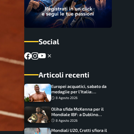
Social
Articoli recenti
Europei acquatici, sabato da
medaglie per l’Italia:
Paltrinieri guida la staffetta,
8 Agosto 2026
Barnabà sogna l’oro dalle
grandi altezze
Oliha sfida McKenna per il
Mondiale IBF: a Dublino
serve l’impresa nella tana
8 Agosto 2026
del lupo
Mondiali U20, Crotti sfiora il