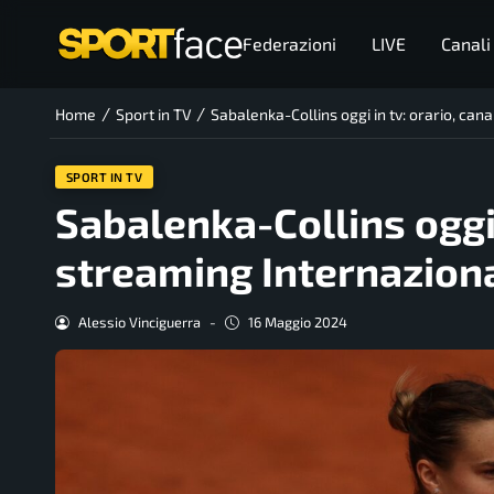
Federazioni
LIVE
Canali
/
/
Home
Sport in TV
Sabalenka-Collins oggi in tv: orario, cana
SPORT IN TV
Sabalenka-Collins oggi 
streaming Internazional
Alessio Vinciguerra
-
16 Maggio 2024