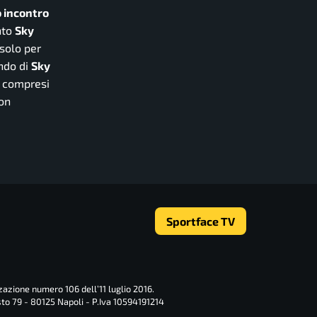
 incontro
nto
Sky
solo per
ndo di
Sky
o, compresi
con
Sportface TV
zazione numero 106 dell’11 luglio 2016.
sto 79 - 80125 Napoli - P.Iva 10594191214