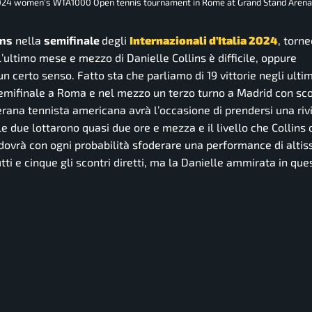
 2024 women's WTA1000 Open tennis tournament in Rome at Grand Stand Arena 
ins
nella
semifinale
degli
Internazionali d’Italia 2024
, torn
l’ultimo mese e mezzo di Danielle Collins è difficile, oppure
 certo senso. Fatto sta che parliamo di 19 vittorie negli ultim
n semifinale a Roma e nel mezzo un terzo turno a Madrid con sco
erana tennista americana avrà l’occasione di prendersi una riv
 due lottarono quasi due ore e mezza e il livello che Collins 
 dovrà con ogni probabilità sfoderare una performance di altis
tti e cinque gli scontri diretti, ma la Danielle ammirata in que