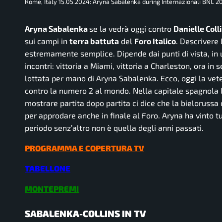
Rome, Italy 15.05.2024: Aryna Sabalenka during Internazionali BNL
Aryna Sabalenka
se la vedrà oggi contro
Danielle Coll
sui campi in
terra battuta
del
Foro Italico
. Descrivere 
estremamente semplice. Dipende dai punti di vista, in un
incontri: vittoria a Miami, vittoria a Charleston, ora i
lottata per mano di Aryna Sabalenka. Ecco, oggi la vet
contro la numero 2 al mondo. Nella capitale spagnola le
mostrare partita dopo partita ci dice che la bielorussa
per approdare anche in finale al Foro. Aryna ha vinto tu
periodo senz’altro non è quella degli anni passati.
PROGRAMMA E COPERTURA TV
TABELLONE
MONTEPREMI
SABALENKA-COLLINS IN TV