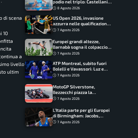
.
podio nel triplo: Castellani
da record, Succo in finale
8 Agosto 2026
eo di scena
US Open 2026, invasione
azzurra nelle qualificazioni:
17 italiani a caccia del main
7 Agosto 2026
i 10
draw
nfitta
Europei grandi altezze,
Barnabà sogna il colpaccio:
incita
è leader a metà gara, Baraldi
7 Agosto 2026
continua a
ancora in corsa
ATP Montreal, subito fuori
simo livello
Bolelli e Vavassori: Luz e
sto ultim
Matos fermano gli azzurri
7 Agosto 2026
MotoGP Silverstone,
Bezzecchi piazza la
zampata: Aprilia domina,
7 Agosto 2026
Bagnaia costretto al Q1
L’Italia parte per gli Europei
di Birmingham: Jacobs,
Tamberi e Battocletti
7 Agosto 2026
guidano una spedizione
record