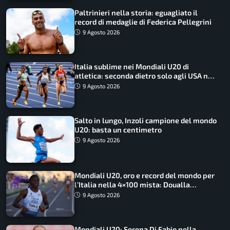
Paltrinieri nella storia: eguagliato il
record di medaglie di Federica Pellegrini
9 Agosto 2026
Italia sublime nei Mondiali U20 di
atletica: seconda dietro solo agli USA nel
medagliere
9 Agosto 2026
Salto in lungo, Inzoli campione del mondo
U20: basta un centimetro
9 Agosto 2026
Mondiali U20, oro e record del mondo per
l’Italia nella 4×100 mista: Doualla
straordinaria
9 Agosto 2026
Mondiali U20: Serena Di Fabio nella