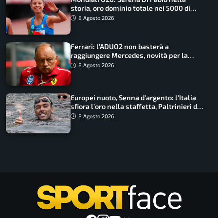
storia, oro dominio totale nei 5000 di
marcia
8 Agosto 2026
Ferrari: l’ADUO2 non basterà a
raggiungere Mercedes, novità per la
Macarena
8 Agosto 2026
Europei nuoto, Senna d’argento: l’Italia
sfiora l’oro nella staffetta, Paltrinieri da
urlo, il bilancio azzurro
8 Agosto 2026