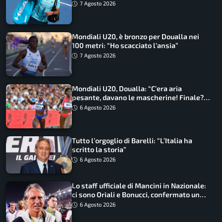
7 Agosto 2026
Mondiali U20, è bronzo per Doualla nei
100 metri: “Ho scacciato l’ansia”
7 Agosto 2026
Mondiali U20, Doualla: “C’era aria
pesante, davano le mascherine! Finale?
Non ho nulla da perdere”
6 Agosto 2026
Tutto l’orgoglio di Barelli: “L’Italia ha
scritto la storia”
6 Agosto 2026
Lo staff ufficiale di Mancini in Nazionale:
ci sono Oriali e Bonucci, confermato un
ritorno
6 Agosto 2026