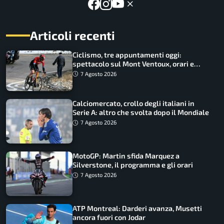
Articoli recenti
Ciclismo, tre appuntamenti oggi:
spettacolo sul Mont Ventoux, orari e
come vederli
7 Agosto 2026
Calciomercato, crollo degli italiani in
Serie A: altro che svolta dopo il Mondiale
7 Agosto 2026
MotoGP: Martin sfida Marquez a
Silverstone, il programma e gli orari
7 Agosto 2026
ATP Montreal: Darderi avanza, Musetti
ancora fuori con Jodar