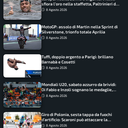
sfiora l’oro nella staffetta, Paltrinieri da
urlo, il bilancio azzurro
8 Agosto 2026
MotoGP: assolo di Martin nella Sprint di
Silverstone, trionfo totale Aprilia
8 Agosto 2026
Tuffi, doppio argento a Parigi: brillano
Barnabà e Cosetti
8 Agosto 2026
Mondiali U20, sabato azzurro da brividi:
Di Fabio e Inzoli sognano le medaglie,
Castellani e Succo in finale
8 Agosto 2026
Giro di Polonia, sesta tappa da fuochi
d’artificio: Scaroni può attaccare la
maglia di Lemmen
8 Agosto 2026