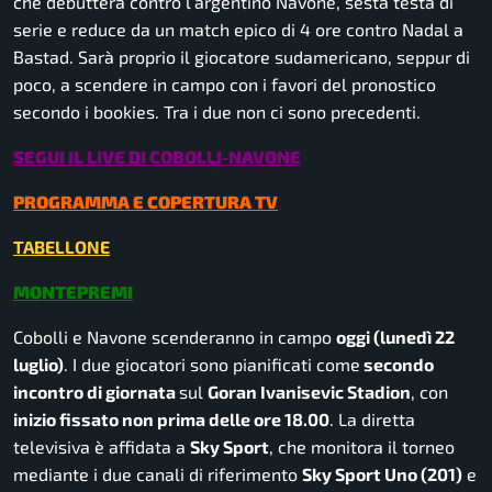
che debutterà contro l’argentino Navone, sesta testa di
serie e reduce da un match epico di 4 ore contro Nadal a
Bastad. Sarà proprio il giocatore sudamericano, seppur di
poco, a scendere in campo con i favori del pronostico
secondo i
bookies
. Tra i due non ci sono precedenti.
SEGUI IL LIVE DI COBOLLI-NAVONE
PROGRAMMA E COPERTURA TV
TABELLONE
MONTEPREMI
Cobolli e Navone scenderanno in campo
oggi (lunedì 22
luglio
)
. I due giocatori sono pianificati come
secondo
incontro di giornata
sul
Goran Ivanisevic Stadion
, con
inizio fissato non prima delle ore 18.00
. La diretta
televisiva è affidata a
Sky Sport
, che monitora il torneo
mediante i due canali di riferimento
Sky Sport Uno (201)
e