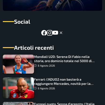
Social
Articoli recenti
Mondiali U20: Serena Di Fabio nella
storia, oro dominio totale nei 5000 di
marcia
8 Agosto 2026
Ferrari: l’ADUO2 non basterà a
raggiungere Mercedes, novità per la
Macarena
8 Agosto 2026
Europei nuoto, Senna d’argento: l’Italia