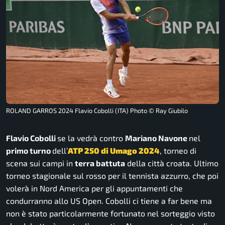
ROLAND GARROS 2024 Flavio Cobolli (ITA) Photo © Ray Giubilo
Flavio Cobolli
se la vedrà contro
Mariano Navone
nel
primo turno
dell’
ATP 250 di Umago
2024
, torneo di
scena sui campi in
terra battuta
della città croata. Ultimo
torneo stagionale sul rosso per il tennista azzurro, che poi
volerà in Nord America per gli appuntamenti che
condurranno allo US Open. Cobolli ci tiene a far bene ma
non è stato particolarmente fortunato nel sorteggio visto