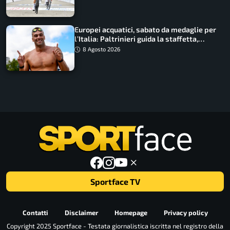
Europei acquatici, sabato da medaglie per
l’Italia: Paltrinieri guida la staffetta,
Barnabà sogna l’oro dalle grandi altezze
8 Agosto 2026
Sportface TV
Contatti
Disclaimer
Homepage
Privacy policy
Copyright 2025 Sportface - Testata giornalistica iscritta nel registro della