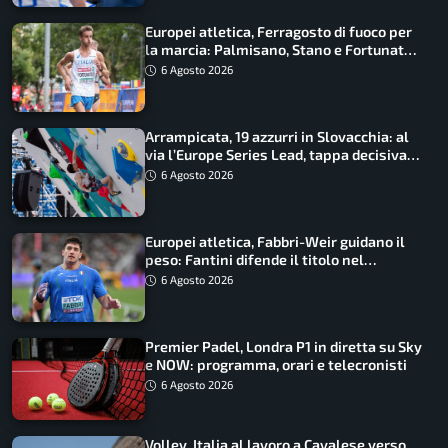
Europei atletica, Ferragosto di fuoco per
la marcia: Palmisano, Stano e Fortunato
guidano l’Italia
6 Agosto 2026
Arrampicata, 19 azzurri in Slovacchia: al
via l’Europe Series Lead, tappa decisiva
per la Speed
6 Agosto 2026
Europei atletica, Fabbri-Weir guidano il
peso: Fantini difende il titolo nel
martello
6 Agosto 2026
Premier Padel, Londra P1 in diretta su Sky
e NOW: programma, orari e telecronisti
6 Agosto 2026
Volley, Italia al lavoro a Cavalese verso