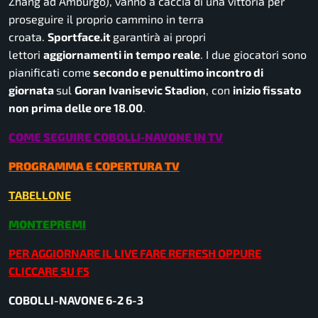
Zhang ad Amburgo), vanno a caccia di una vittoria per
proseguire il proprio cammino in terra
croata.
Sportface.it
garantirà ai propri
lettori
aggiornamenti in tempo reale
. I due giocatori sono
pianificati come
secondo e penultimo incontro di
giornata
sul
Goran Ivanisevic Stadion
, con
inizio fissato
non prima delle ore 18.00
.
COME SEGUIRE COBOLLI-NAVONE IN TV
PROGRAMMA E COPERTURA TV
TABELLONE
MONTEPREMI
PER AGGIORNARE IL LIVE FARE REFRESH OPPURE
CLICCARE SU F5
COBOLLI-NAVONE 6-2 6-3