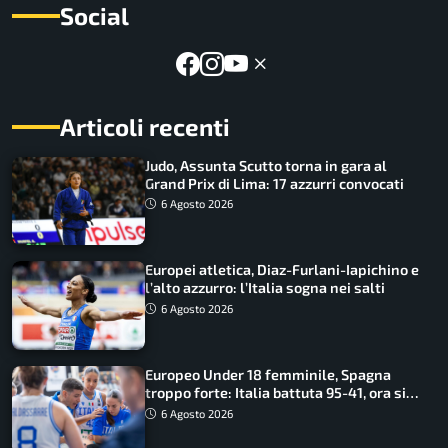
Social
Articoli recenti
Judo, Assunta Scutto torna in gara al
Grand Prix di Lima: 17 azzurri convocati
6 Agosto 2026
Europei atletica, Diaz-Furlani-Iapichino e
l’alto azzurro: l’Italia sogna nei salti
6 Agosto 2026
Europeo Under 18 femminile, Spagna
troppo forte: Italia battuta 95-41, ora si
gioca il Mondiale
6 Agosto 2026