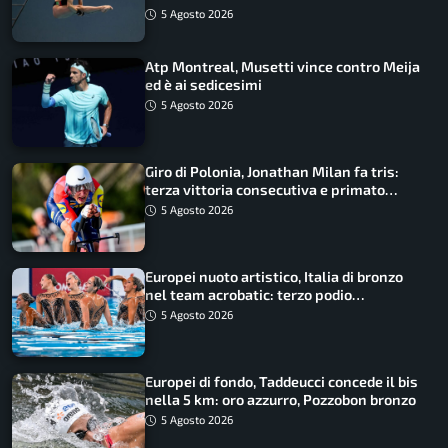
5 Agosto 2026
Atp Montreal, Musetti vince contro Meija
ed è ai sedicesimi
5 Agosto 2026
Giro di Polonia, Jonathan Milan fa tris:
terza vittoria consecutiva e primato
rafforzato
5 Agosto 2026
Europei nuoto artistico, Italia di bronzo
nel team acrobatic: terzo podio
consecutivo
5 Agosto 2026
Europei di fondo, Taddeucci concede il bis
nella 5 km: oro azzurro, Pozzobon bronzo
5 Agosto 2026