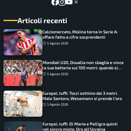
Articoli recenti
Calciomercato, Molina torna in Serie A:
affare fatto a cifre sorprendenti
5 Agosto 2026
Mondiali U20, Doualla non sbaglia e vince
la sua batteria sui 100 metri: quando si
disputano le finali
5 Agosto 2026
Europei, tuffi: Tocci settimo dai 3 metri.
Male Santoro, Wesemann si prende l’oro
5 Agosto 2026
Europei, tuffi: Di Maria e Pelligra quinti
nel sincro misto. Oro all’Ucraina