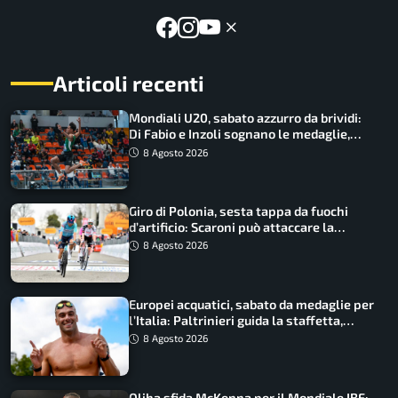
Articoli recenti
Mondiali U20, sabato azzurro da brividi:
Di Fabio e Inzoli sognano le medaglie,
Castellani e Succo in finale
8 Agosto 2026
Giro di Polonia, sesta tappa da fuochi
d’artificio: Scaroni può attaccare la
maglia di Lemmen
8 Agosto 2026
Europei acquatici, sabato da medaglie per
l’Italia: Paltrinieri guida la staffetta,
Barnabà sogna l’oro dalle grandi altezze
8 Agosto 2026
Oliha sfida McKenna per il Mondiale IBF: