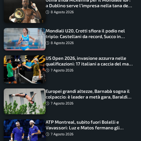
a Dublino serve l’impresa nella tana del
lupo
8 Agosto 2026
Mondiali U20, Crotti sfiora il podio nel
triplo: Castellani da record, Succo in
finale
8 Agosto 2026
US Open 2026, invasione azzurra nelle
qualificazioni: 17 italiani a caccia del main
draw
7 Agosto 2026
Europei grandi altezze, Barnabà sogna il
colpaccio: è leader a metà gara, Baraldi
ancora in corsa
7 Agosto 2026
ATP Montreal, subito fuori Bolelli e
Vavassori: Luz e Matos fermano gli
azzurri
7 Agosto 2026