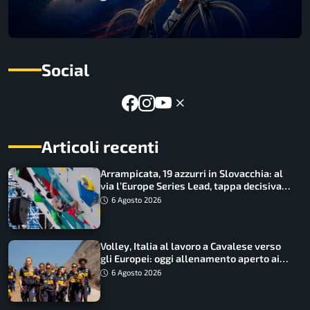
Social
Articoli recenti
Arrampicata, 19 azzurri in Slovacchia: al
via l’Europe Series Lead, tappa decisiva
per la Speed
6 Agosto 2026
Volley, Italia al lavoro a Cavalese verso
gli Europei: oggi allenamento aperto ai
tifosi
6 Agosto 2026