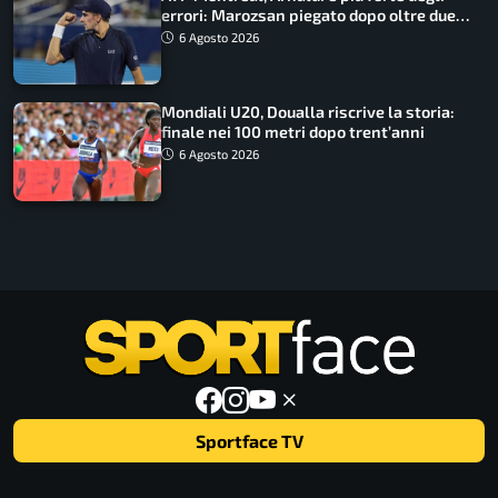
errori: Marozsan piegato dopo oltre due
ore
6 Agosto 2026
Mondiali U20, Doualla riscrive la storia:
finale nei 100 metri dopo trent’anni
6 Agosto 2026
Sportface TV