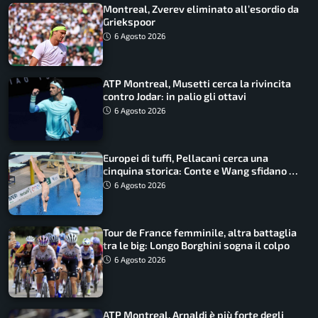
Montreal, Zverev eliminato all’esordio da
Griekspoor
6 Agosto 2026
ATP Montreal, Musetti cerca la rivincita
contro Jodar: in palio gli ottavi
6 Agosto 2026
Europei di tuffi, Pellacani cerca una
cinquina storica: Conte e Wang sfidano la
piattaforma
6 Agosto 2026
Tour de France femminile, altra battaglia
tra le big: Longo Borghini sogna il colpo
6 Agosto 2026
ATP Montreal, Arnaldi è più forte degli