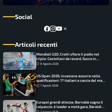
Social
Articoli recenti
Mondiali U20, Crotti sfiora il podio nel
triplo: Castellani da record, Succo in
finale
8 Agosto 2026
US Open 2026, invasione azzurra nelle
qualificazioni: 17 italiani a caccia del main
draw
7 Agosto 2026
Europei grandi altezze, Barnabà sogna il
colpaccio: è leader a metà gara, Baraldi
ancora in corsa
7 Agosto 2026