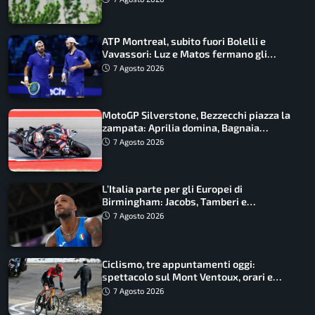
ATP Montreal, subito fuori Bolelli e
Vavassori: Luz e Matos fermano gli
azzurri
7 Agosto 2026
MotoGP Silverstone, Bezzecchi piazza la
zampata: Aprilia domina, Bagnaia
costretto al Q1
7 Agosto 2026
L’Italia parte per gli Europei di
Birmingham: Jacobs, Tamberi e
Battocletti guidano una spedizione
7 Agosto 2026
record
Ciclismo, tre appuntamenti oggi:
spettacolo sul Mont Ventoux, orari e
come vederli
7 Agosto 2026