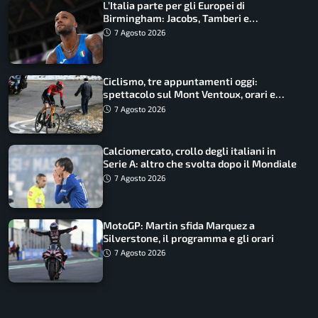
L’Italia parte per gli Europei di
Birmingham: Jacobs, Tamberi e
Battocletti guidano una spedizione
7 Agosto 2026
record
Ciclismo, tre appuntamenti oggi:
spettacolo sul Mont Ventoux, orari e
come vederli
7 Agosto 2026
Calciomercato, crollo degli italiani in
Serie A: altro che svolta dopo il Mondiale
7 Agosto 2026
MotoGP: Martin sfida Marquez a
Silverstone, il programma e gli orari
7 Agosto 2026