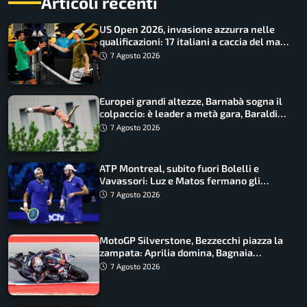
Articoli recenti
US Open 2026, invasione azzurra nelle
qualificazioni: 17 italiani a caccia del main
draw
7 Agosto 2026
Europei grandi altezze, Barnabà sogna il
colpaccio: è leader a metà gara, Baraldi
ancora in corsa
7 Agosto 2026
ATP Montreal, subito fuori Bolelli e
Vavassori: Luz e Matos fermano gli
azzurri
7 Agosto 2026
MotoGP Silverstone, Bezzecchi piazza la
zampata: Aprilia domina, Bagnaia
costretto al Q1
7 Agosto 2026